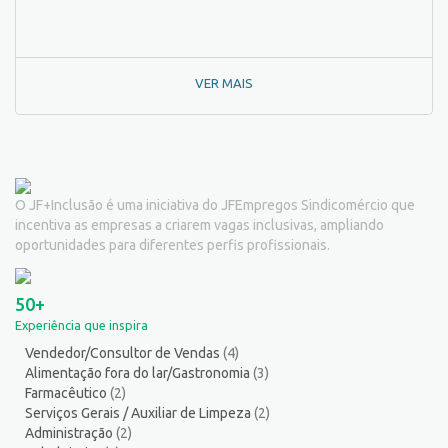
Pedagogo/Professor
1
Pedreiro
2
Peixeiro
2
VER MAIS
Pintor de Automóveis
2
Pintor de equipamentos
1
Pintor de Obras/Pintor
2
Porteiro
6
Professor de Ensino Superior
1
O JF+Inclusão é uma iniciativa do JFEmpregos Sindicomércio que
Programador
1
incentiva as empresas a criarem vagas inclusivas, ampliando
Promotor de Vendas
12
oportunidades para diferentes perfis profissionais.
Psicólogo
3
Recepcionista/Atendimento a cliente
12
50+
Recursos Humanos/Pessoal
13
Experiência que inspira
Repositor de Mercadorias
9
Vendedor/Consultor de Vendas
(4)
Representante Comercial
1
Alimentação fora do lar/Gastronomia
(3)
Salgadeiro
3
Farmacêutico
(2)
Segurança do Trabalho
1
Serviços Gerais / Auxiliar de Limpeza
(2)
Administração
(2)
Serralheiro
8