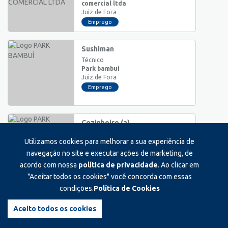
comercial ltda
Juiz de Fora
Emprego
Sushiman
Técnico
Park bambuí
Juiz de Fora
Emprego
Cozinheiro (a)
Técnico
Utilizamos cookies para melhorar a sua experiência de
Park bambuí
Juiz de Fora
navegação no site e executar ações de marketing, de
Emprego
acordo com nossa
política de privacidade
. Ao clicar em
"Aceitar todos os cookies" você concorda com essas
condições.
Política de Cookies
Assistente administrativo
Auxiliar/Operacional
Aceito todos os cookies
Casa da gráfica
Juiz de Fora