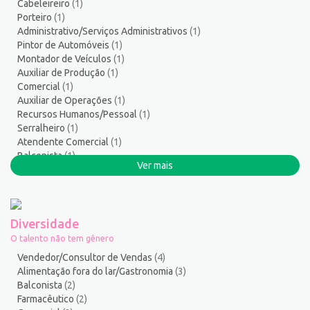
Cabeleireiro
(1)
Servente
5
Porteiro
(1)
Serviços Culturais
5
Administrativo/Serviços Administrativos
(1)
Serviços de Telecomunicação
11
Pintor de Automóveis
(1)
Montador de Veículos
(1)
Serviços Diversos
7
Auxiliar de Produção
(1)
Serviços Gerais / Auxiliar de Limpeza
20
Comercial
(1)
Serviços Sociais
1
Auxiliar de Operações
(1)
Serviços Técnicos
2
Recursos Humanos/Pessoal
(1)
Serralheiro
(1)
Soldador
3
Atendente Comercial
(1)
Suporte técnico de TI
1
Balconista
(1)
Suprimentos e Materiais
1
Ver mais
Cozinheiro
(1)
Técnico em Eletroeletrônica
1
Costureira/Costureiro Industrial
(1)
Técnico em enfermagem
3
Técnico em Manutenção
14
Diversidade
Telefonista
1
O talento não tem gênero
Terapeuta
1
Vendedor/Consultor de Vendas
(4)
Torneiro Mecânico/Fresador Mecânico
2
Alimentação fora do lar/Gastronomia
(3)
Balconista
(2)
Vendedor/Consultor de Vendas
132
Farmacêutico
(2)
Vigia
2