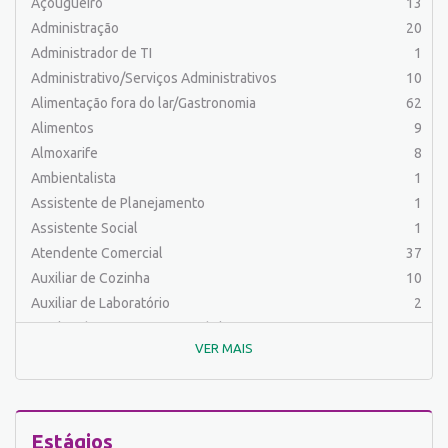
Açougueiro
13
Administração
20
Administrador de TI
1
Administrativo/Serviços Administrativos
10
Alimentação fora do lar/Gastronomia
62
Alimentos
9
Almoxarife
8
Ambientalista
1
Assistente de Planejamento
1
Assistente Social
1
Atendente Comercial
37
Auxiliar de Cozinha
10
Auxiliar de Laboratório
2
Auxiliar de Manutenção Predial
2
VER MAIS
Auxiliar de Mecânica
1
Auxiliar de Operações
25
Auxiliar de Produção
32
Auxiliar de Serviços
19
Estágios