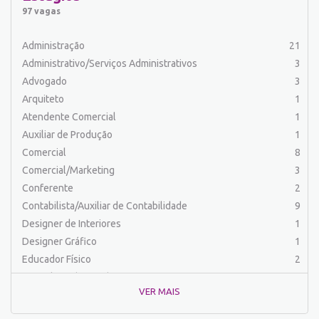
Balconista
32
97 vagas
Barman
2
Cabeleireiro
1
Administração
21
Caixa Bancário/Operador de Caixa
11
Administrativo/Serviços Administrativos
3
Carpinteiro
1
Advogado
3
Carregador/Ajudante Carga e Descarga
7
Arquiteto
1
Comercial
58
Atendente Comercial
1
Comercial/Marketing
8
Auxiliar de Produção
1
Comprador
4
Comercial
8
Conferente
1
Comercial/Marketing
3
Contabilista/Auxiliar de Contabilidade
23
Conferente
2
Controlador
1
Contabilista/Auxiliar de Contabilidade
9
Costureira/Costureiro Industrial
14
Designer de Interiores
1
Cozinha/ Pizzaiolo
4
Designer Gráfico
1
Cozinheiro
8
Educador Físico
2
Cuidador de Crianças e Idosos
5
Engenharia (Outras)
1
Desenvolvedor de Sistema
1
VER MAIS
Engenharia Civil
1
Designer Gráfico
1
Engenharia Elétrica e Eletrônica
1