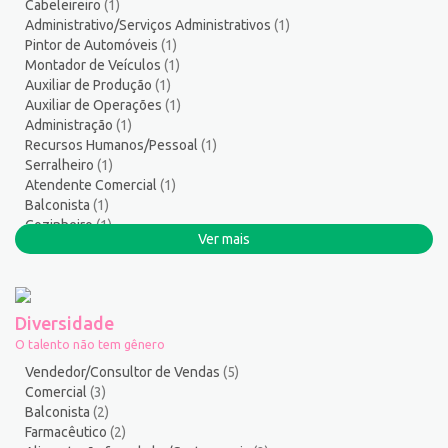
Cabeleireiro
(1)
Soldador
1
Administrativo/Serviços Administrativos
(1)
Suporte técnico de TI
1
Pintor de Automóveis
(1)
Suprimentos e Materiais
1
Montador de Veículos
(1)
Auxiliar de Produção
(1)
Técnico em Eletroeletrônica
1
Auxiliar de Operações
(1)
Técnico em enfermagem
2
Administração
(1)
Técnico em Manutenção
11
Recursos Humanos/Pessoal
(1)
Técnico em Meio Ambiente
2
Serralheiro
(1)
Atendente Comercial
(1)
Telefonista
1
Balconista
(1)
Terapeuta
1
Cozinheiro
(1)
Tintureiro
1
Ver mais
Costureira/Costureiro Industrial
(1)
Torneiro Mecânico/Fresador Mecânico
2
Vendedor/Consultor de Vendas
118
Vigia
2
Diversidade
Zelador de Edifícios
2
O talento não tem gênero
Vendedor/Consultor de Vendas
(5)
Comercial
(3)
Balconista
(2)
Farmacêutico
(2)