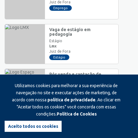
Juiz de Fora
Emprego
Vaga de estágio em
pedagogia
Estágio
Lmx
Juiz de Fora
Estágio
Pós venda e captação de
indicações
Utilizamos cookies para melhorar a sua experiência de
Pleno
Espaço cavasi odontologia
navegação no site e executar ações de marketing, de
Juiz de Fora
acordo com nossa
política de privacidade
. Ao clicar em
Emprego
"Aceitar todos os cookies" você concorda com essas
condições.
Política de Cookies
Assistente administrativo -
comercial
Aceito todos os cookies
Auxiliar/Operacional
Fisiotec