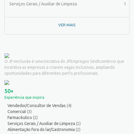
Pintor de Obras/Pintor
1
Serviços Gerais / Auxiliar de Limpeza
1
Porteiro
6
Professor de Ensino Superior
1
VER MAIS
Programador
1
Promotor de Vendas
3
Psicólogo
2
Recepcionista/Atendimento a cliente
11
Recursos Humanos/Pessoal
10
O JF+Inclusão é uma iniciativa do JFEmpregos Sindicomércio que
Repositor de Mercadorias
8
incentiva as empresas a criarem vagas inclusivas, ampliando
Representante Comercial
1
oportunidades para diferentes perfis profissionais.
Salgadeiro
2
Serralheiro
8
50+
Servente
3
Experiência que inspira
Serviços Culturais
5
Vendedor/Consultor de Vendas
(4)
Serviços de Telecomunicação
5
Comercial
(3)
Serviços Diversos
9
Farmacêutico
(2)
Serviços Gerais / Auxiliar de Limpeza
14
Serviços Gerais / Auxiliar de Limpeza
(2)
Alimentação fora do lar/Gastronomia
(2)
Serviços Técnicos
2