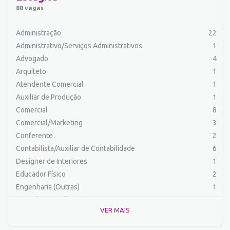
Auxiliar de Serviços
19
88 vagas
Balconista
23
Barman
2
Administração
22
Cabeleireiro
1
Administrativo/Serviços Administrativos
1
Caixa Bancário/Operador de Caixa
10
Advogado
4
Carregador/Ajudante Carga e Descarga
7
Arquiteto
1
Comercial
44
Atendente Comercial
1
Comercial/Marketing
6
Auxiliar de Produção
1
Comprador
4
Comercial
8
Contabilista/Auxiliar de Contabilidade
23
Comercial/Marketing
3
Costureira/Costureiro Industrial
9
Conferente
2
Cozinha/ Pizzaiolo
4
Contabilista/Auxiliar de Contabilidade
6
Cozinheiro
10
Designer de Interiores
1
Cuidador de Crianças e Idosos
5
Educador Físico
2
Desenvolvedor de Sistema
1
Engenharia (Outras)
1
Designer Gráfico
1
Engenharia Civil
1
Educador Físico
2
VER MAIS
Engenharia de Produção
2
Eletricista
3
Engenharia Elétrica e Eletrônica
1