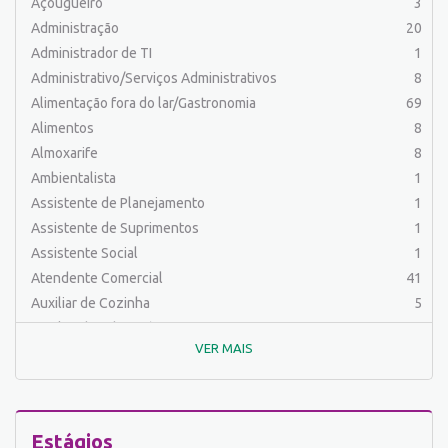
Açougueiro
3
Administração
20
Administrador de TI
1
Administrativo/Serviços Administrativos
8
Alimentação fora do lar/Gastronomia
69
Alimentos
8
Almoxarife
8
Ambientalista
1
Assistente de Planejamento
1
Assistente de Suprimentos
1
Assistente Social
1
Atendente Comercial
41
Auxiliar de Cozinha
5
Auxiliar de Laboratório
2
VER MAIS
Auxiliar de Manutenção Predial
2
Auxiliar de Mecânica
1
Auxiliar de Operações
24
Auxiliar de Produção
30
Estágios