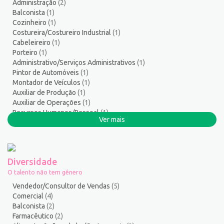
Administração
(2)
Serviços Diversos
9
Balconista
(1)
Serviços Gerais / Auxiliar de Limpeza
17
Cozinheiro
(1)
Serviços Sociais
1
Costureira/Costureiro Industrial
(1)
Cabeleireiro
(1)
Serviços Técnicos
2
Porteiro
(1)
Soldador
1
Administrativo/Serviços Administrativos
(1)
Suporte técnico de TI
1
Pintor de Automóveis
(1)
Suprimentos e Materiais
1
Montador de Veículos
(1)
Auxiliar de Produção
(1)
Técnico em Eletroeletrônica
1
Auxiliar de Operações
(1)
Técnico em enfermagem
2
Recursos Humanos/Pessoal
(1)
Técnico em Manutenção
12
Ver mais
Serralheiro
(1)
Telefonista
1
Atendente Comercial
(1)
Terapeuta
1
Tintureiro
1
Diversidade
Torneiro Mecânico/Fresador Mecânico
2
O talento não tem gênero
Vendedor/Consultor de Vendas
127
Vendedor/Consultor de Vendas
(5)
Vigia
2
Comercial
(4)
Balconista
(2)
Zelador de Edifícios
2
Farmacêutico
(2)