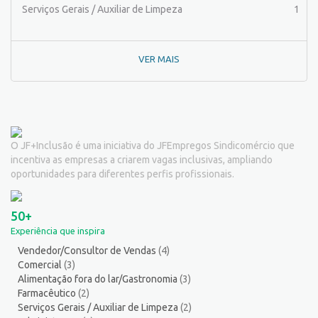
Peixeiro
2
Serviços Gerais / Auxiliar de Limpeza
1
Pintor de Automóveis
2
Pintor de equipamentos
1
VER MAIS
Pintor de Obras/Pintor
1
Porteiro
6
Professor de Ensino Superior
1
Programador
1
Promotor de Vendas
3
O JF+Inclusão é uma iniciativa do JFEmpregos Sindicomércio que
Psicólogo
3
incentiva as empresas a criarem vagas inclusivas, ampliando
Recepcionista/Atendimento a cliente
13
oportunidades para diferentes perfis profissionais.
Recursos Humanos/Pessoal
11
Repositor de Mercadorias
9
50+
Representante Comercial
1
Experiência que inspira
Salgadeiro
2
Vendedor/Consultor de Vendas
(4)
Serralheiro
8
Comercial
(3)
Servente
5
Alimentação fora do lar/Gastronomia
(3)
Serviços Culturais
5
Farmacêutico
(2)
Serviços Gerais / Auxiliar de Limpeza
(2)
Serviços de Telecomunicação
5