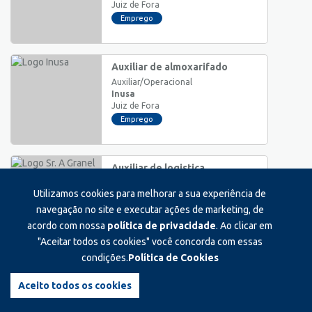
Juiz de Fora
Emprego
Auxiliar de almoxarifado
Auxiliar/Operacional
Inusa
Juiz de Fora
Emprego
Auxiliar de logistica
Auxiliar/Operacional
Utilizamos cookies para melhorar a sua experiência de
Sr. a granel
Juiz de Fora
navegação no site e executar ações de marketing, de
Emprego
acordo com nossa
política de privacidade
. Ao clicar em
"Aceitar todos os cookies" você concorda com essas
condições.
Política de Cookies
Estágio em advocacia
Estágio
Aceito todos os cookies
Cirúrgica são mateus
Juiz de Fora