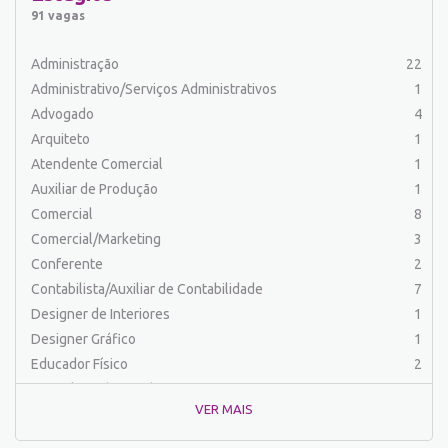
Auxiliar de Serviços
20
91 vagas
Balconista
26
Barman
2
Administração
22
Cabeleireiro
1
Administrativo/Serviços Administrativos
1
Caixa Bancário/Operador de Caixa
11
Advogado
4
Carpinteiro
1
Arquiteto
1
Carregador/Ajudante Carga e Descarga
7
Atendente Comercial
1
Comercial
47
Auxiliar de Produção
1
Comercial/Marketing
6
Comercial
8
Comprador
4
Comercial/Marketing
3
Contabilista/Auxiliar de Contabilidade
23
Conferente
2
Costureira/Costureiro Industrial
9
Contabilista/Auxiliar de Contabilidade
7
Cozinha/ Pizzaiolo
4
Designer de Interiores
1
Cozinheiro
10
Designer Gráfico
1
Cuidador de Crianças e Idosos
5
Educador Físico
2
Desenvolvedor de Sistema
1
Engenharia (Outras)
1
Designer Gráfico
1
VER MAIS
Engenharia Civil
1
Educador Físico
2
Engenharia de Produção
2