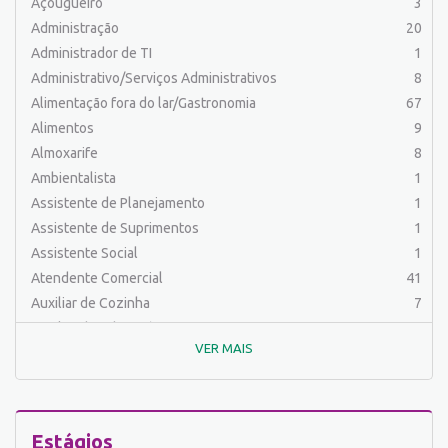
Açougueiro
3
Administração
20
Administrador de TI
1
Administrativo/Serviços Administrativos
8
Alimentação fora do lar/Gastronomia
67
Alimentos
9
Almoxarife
8
Ambientalista
1
Assistente de Planejamento
1
Assistente de Suprimentos
1
Assistente Social
1
Atendente Comercial
41
Auxiliar de Cozinha
7
Auxiliar de Laboratório
2
VER MAIS
Auxiliar de Manutenção Predial
2
Auxiliar de Mecânica
1
Auxiliar de Operações
25
Auxiliar de Produção
31
Estágios