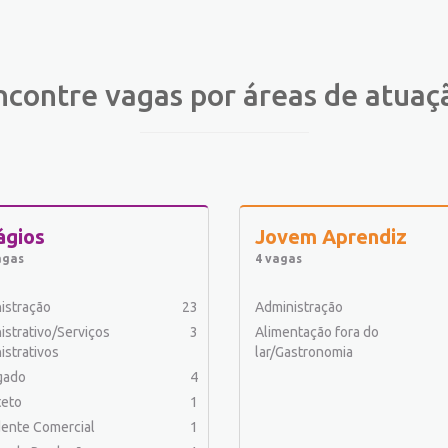
ncontre vagas por áreas de atuaç
ágios
Jovem Aprendiz
agas
4 vagas
istração
23
Administração
istrativo/Serviços
3
Alimentação fora do
istrativos
lar/Gastronomia
gado
4
teto
1
ente Comercial
1