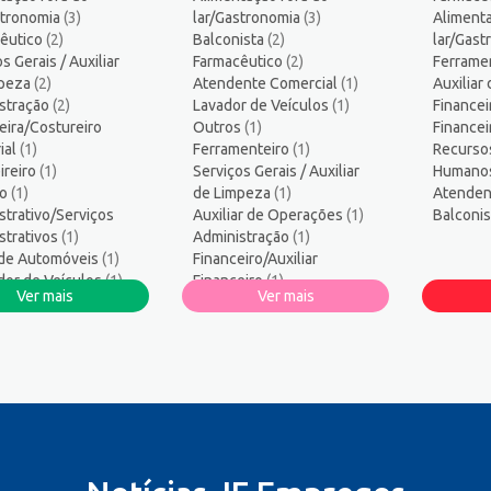
ico industrial
1
stronomia
(3)
lar/Gastronomia
(3)
Alimenta
s
12
êutico
(2)
Balconista
(2)
lar/Gas
ogo/Professor
5
s Gerais / Auxiliar
Farmacêutico
(2)
Ferrame
mpeza
ssor de Educação Infantil
(2)
Atendente Comercial
1
(1)
Auxiliar
stração
(2)
Lavador de Veículos
(1)
Financei
amador
1
eira/Costureiro
Outros
(1)
Finance
logo
1
ial
(1)
Ferramenteiro
(1)
Recurso
sos Humanos/Pessoal
3
ireiro
(1)
Serviços Gerais / Auxiliar
Humano
ro
ança do Trabalho
(1)
de Limpeza
2
(1)
Atenden
strativo/Serviços
Auxiliar de Operações
(1)
Balconi
ços Diversos
1
strativos
(1)
Administração
(1)
te técnico de TI
1
 de Automóveis
(1)
Financeiro/Auxiliar
co Informática
1
or de Veículos
(1)
Financeiro
(1)
Ver mais
Ver mais
ar de Produção
dor/Consultor de Vendas
(1)
Recursos
4
ar de Operações
(1)
Humanos/Pessoal
(1)
os
Serralheiro
(1)
os/Pessoal
(1)
heiro
(1)
nte Comercial
(1)
ista
(1)
eiro
(1)