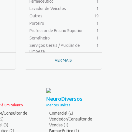
Farmacêutico
1
Lavador de Veículos
1
Outros
19
Porteiro
1
Professor de Ensino Superior
1
Serralheiro
1
Serviços Gerais / Auxiliar de
1
Limpeza
VER MAIS
NeuroDiversos
 é um talento
Mentes únicas
r/Consultor de
Comercial
(2)
(5)
Vendedor/Consultor de
al
(3)
Vendas
(1)
utico
(2)
Farmacêutico
(1)