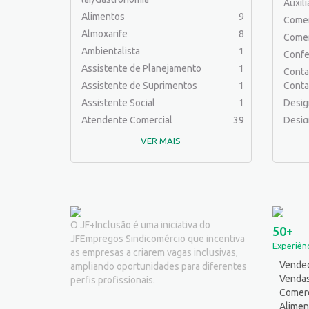
Auxil
Alimentos
9
Comer
Almoxarife
8
Comer
Ambientalista
1
Confe
Assistente de Planejamento
1
Contab
Assistente de Suprimentos
1
Conta
Assistente Social
1
Desig
Atendente Comercial
39
Desig
Auxiliar de Cozinha
10
Educa
VER MAIS
Auxiliar de Laboratório
2
Engen
Auxiliar de Manutenção Predial
2
Engenh
Auxiliar de Mecânica
1
Engen
Auxiliar de Operações
24
Engenh
Auxiliar de Produção
32
Engen
O JF+Inclusão é uma iniciativa do
50+
JFEmpregos Sindicomércio que incentiva
Auxiliar de Serviços
23
Ferra
Experiênc
as empresas a criarem vagas inclusivas,
Balconista
32
Fotóg
Vended
ampliando oportunidades para diferentes
Barman
2
Jornal
Venda
perfis profissionais.
Cabeleireiro
1
Comerc
Logíst
Alimen