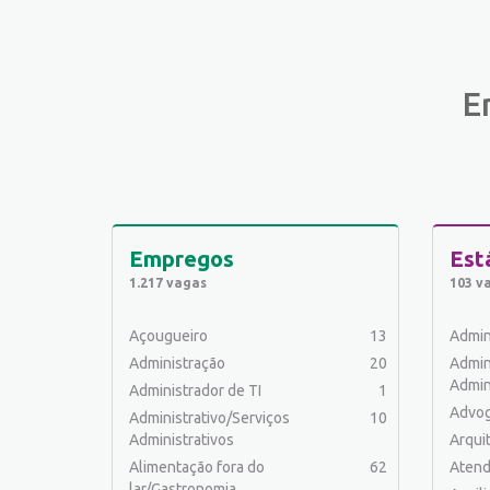
E
Empregos
Est
1.217 vagas
103 v
Açougueiro
13
Admin
Administração
20
Admin
Admin
Administrador de TI
1
Advo
Administrativo/Serviços
10
Administrativos
Arqui
Alimentação fora do
62
Atend
lar/Gastronomia