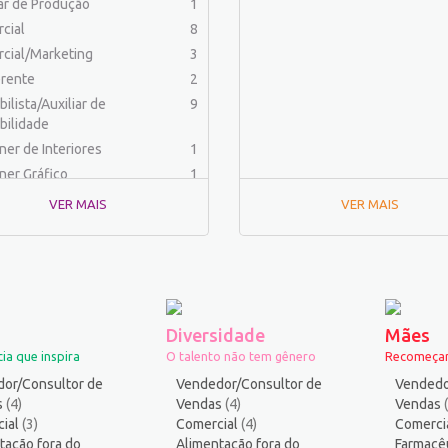
iar de Produção
1
cial
8
cial/Marketing
3
rente
2
ilista/Auxiliar de
9
bilidade
ner de Interiores
1
ner Gráfico
1
dor Físico
2
VER MAIS
VER MAIS
haria (Outras)
1
aria Civil
1
haria de Produção
2
aria Elétrica e Eletrônica
1
haria Mecânica
1
Diversidade
Mães
menteiro
1
ia que inspira
O talento não tem gênero
Recomeçar
rafo
1
or/Consultor de
Vendedor/Consultor de
Vendedo
ista
1
s
(4)
Vendas
(4)
Vendas
ial
ica
(3)
Comercial
2
(4)
Comerci
tação fora do
Alimentação fora do
Farmacê