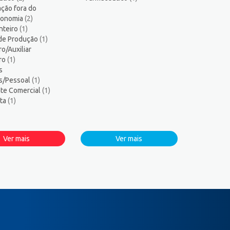
ção fora do
tronomia
(2)
nteiro
(1)
 de Produção
(1)
ro/Auxiliar
iro
(1)
s
s/Pessoal
(1)
te Comercial
(1)
sta
(1)
Ver mais
Ver mais