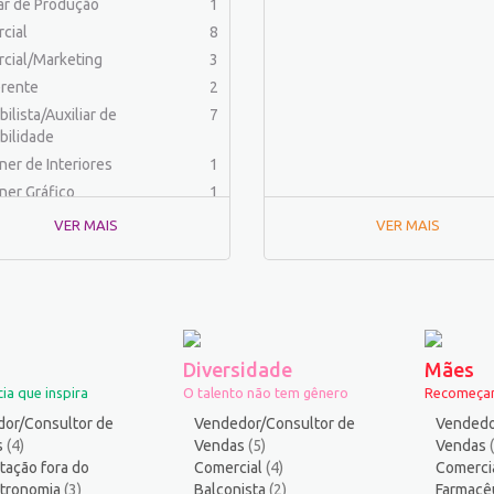
iar de Produção
1
cial
8
cial/Marketing
3
rente
2
ilista/Auxiliar de
7
bilidade
ner de Interiores
1
ner Gráfico
1
dor Físico
2
VER MAIS
VER MAIS
haria (Outras)
1
aria Civil
1
haria de Produção
2
aria Elétrica e Eletrônica
1
haria Mecânica
1
Diversidade
Mães
menteiro
1
ia que inspira
O talento não tem gênero
Recomeçar
ica
2
or/Consultor de
Vendedor/Consultor de
Vendedo
ico industrial
1
s
(4)
Vendas
(5)
Vendas
tação fora do
s
Comercial
11
(4)
Comerci
stronomia
(3)
Balconista
(2)
Farmacê