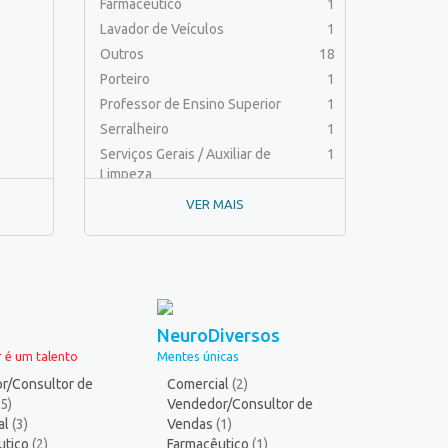
Farmacêutico
1
Lavador de Veículos
1
Outros
18
Porteiro
1
Professor de Ensino Superior
1
Serralheiro
1
Serviços Gerais / Auxiliar de
1
Limpeza
VER MAIS
NeuroDiversos
 é um talento
Mentes únicas
r/Consultor de
Comercial
(2)
(5)
Vendedor/Consultor de
al
(3)
Vendas
(1)
utico
(2)
Farmacêutico
(1)