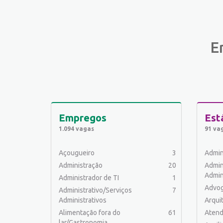
E
Empregos
Est
1.094 vagas
91 va
Açougueiro
3
Admin
Administração
20
Admin
Admin
Administrador de TI
1
Advo
Administrativo/Serviços
7
Administrativos
Arqui
Alimentação fora do
61
Atend
lar/Gastronomia