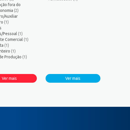
ção fora do
tronomia
(2)
ro/Auxiliar
iro
(1)
s
s/Pessoal
(1)
te Comercial
(1)
sta
(1)
nteiro
(1)
 de Produção
(1)
Ver mais
Ver mais