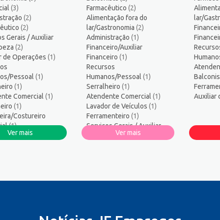
ogo/Professor
5
ial
(3)
Farmacêutico
(2)
Alimenta
ssor de Educação Infantil
1
stração
(2)
Alimentação fora do
lar/Gas
amador
1
êutico
(2)
lar/Gastronomia
(2)
Financei
s Gerais / Auxiliar
logo
Administração
1
(1)
Finance
mpeza
(2)
Financeiro/Auxiliar
Recurso
sos Humanos/Pessoal
3
ar de Operações
(1)
Financeiro
(1)
Humano
ança do Trabalho
2
os
Recursos
Atenden
ços Diversos
1
os/Pessoal
(1)
Humanos/Pessoal
(1)
Balconi
heiro
te técnico de TI
(1)
Serralheiro
1
(1)
Ferrame
nte Comercial
(1)
Atendente Comercial
(1)
Auxiliar
co Informática
1
eiro
(1)
Lavador de Veículos
(1)
eira/Costureiro
Ferramenteiro
(1)
ial
(1)
Serviços Gerais / Auxiliar
Ver mais
Ver mais
ireiro
(1)
de Limpeza
(1)
ro
(1)
Auxiliar de Operações
(1)
strativo/Serviços
strativos
(1)
 de Automóveis
(1)
or de Veículos
(1)
ar de Produção
(1)