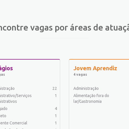
ncontre vagas por áreas de atuaç
ágios
Jovem Aprendiz
gas
4 vagas
istração
22
Administração
istrativo/Serviços
1
Alimentação fora do
istrativos
lar/Gastronomia
gado
4
teto
1
ente Comercial
1