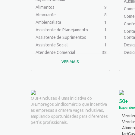
Auxil
Alimentos
9
Comer
Almoxarife
8
Comer
Ambientalista
1
Confe
Assistente de Planejamento
1
Contab
Assistente de Suprimentos
1
Conta
Assistente Social
1
Desig
Atendente Comercial
38
Desig
Auxiliar de Cozinha
7
Educa
VER MAIS
Auxiliar de Laboratório
2
Engen
Auxiliar de Manutenção Predial
2
Engenh
Auxiliar de Mecânica
1
Engen
Auxiliar de Operações
25
Engenh
Auxiliar de Produção
31
Engen
O JF+Inclusão é uma iniciativa do
50+
JFEmpregos Sindicomércio que incentiva
Auxiliar de Serviços
20
Ferra
Experiênc
as empresas a criarem vagas inclusivas,
Balconista
25
Logíst
Vended
ampliando oportunidades para diferentes
Barman
2
Mecân
Venda
perfis profissionais.
Cabeleireiro
1
Alimen
Outro
lar/Ga