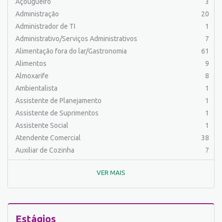
Açougueiro
3
Administração
20
Administrador de TI
1
Administrativo/Serviços Administrativos
7
Alimentação fora do lar/Gastronomia
61
Alimentos
9
Almoxarife
8
Ambientalista
1
Assistente de Planejamento
1
Assistente de Suprimentos
1
Assistente Social
1
Atendente Comercial
38
Auxiliar de Cozinha
7
Auxiliar de Laboratório
2
VER MAIS
Auxiliar de Manutenção Predial
2
Auxiliar de Mecânica
1
Auxiliar de Operações
25
Auxiliar de Produção
31
Estágios