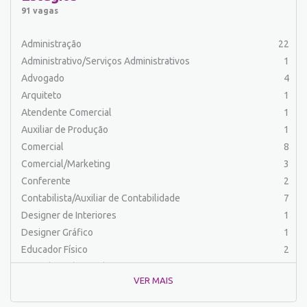
Auxiliar de Serviços
20
91 vagas
Balconista
25
Barman
2
Administração
22
Cabeleireiro
1
Administrativo/Serviços Administrativos
1
Caixa Bancário/Operador de Caixa
11
Advogado
4
Carpinteiro
1
Arquiteto
1
Carregador/Ajudante Carga e Descarga
7
Atendente Comercial
1
Comercial
47
Auxiliar de Produção
1
Comercial/Marketing
6
Comercial
8
Comprador
4
Comercial/Marketing
3
Contabilista/Auxiliar de Contabilidade
23
Conferente
2
Costureira/Costureiro Industrial
9
Contabilista/Auxiliar de Contabilidade
7
Cozinha/ Pizzaiolo
4
Designer de Interiores
1
Cozinheiro
10
Designer Gráfico
1
Cuidador de Crianças e Idosos
5
Educador Físico
2
Desenvolvedor de Sistema
1
Engenharia (Outras)
1
Designer Gráfico
1
VER MAIS
Engenharia Civil
1
Educador Físico
2
Engenharia de Produção
2