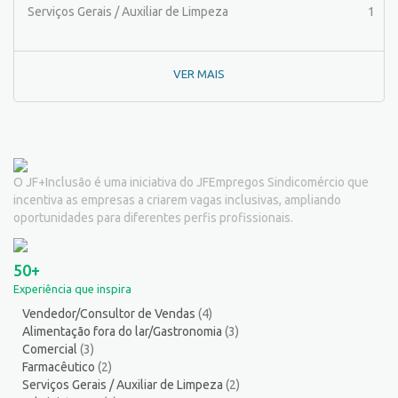
Pintor de Automóveis
2
Serviços Gerais / Auxiliar de Limpeza
1
Pintor de equipamentos
1
Pintor de Obras/Pintor
1
VER MAIS
Porteiro
6
Professor de Ensino Superior
1
Programador
1
Promotor de Vendas
3
Psicólogo
3
O JF+Inclusão é uma iniciativa do JFEmpregos Sindicomércio que
Recepcionista/Atendimento a cliente
12
incentiva as empresas a criarem vagas inclusivas, ampliando
Recursos Humanos/Pessoal
11
oportunidades para diferentes perfis profissionais.
Repositor de Mercadorias
9
Representante Comercial
1
50+
Salgadeiro
2
Experiência que inspira
Serralheiro
8
Vendedor/Consultor de Vendas
(4)
Servente
5
Alimentação fora do lar/Gastronomia
(3)
Serviços Culturais
5
Comercial
(3)
Serviços de Telecomunicação
5
Farmacêutico
(2)
Serviços Gerais / Auxiliar de Limpeza
(2)
Serviços Diversos
8