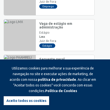
Juiz de Fora
Emprego
Vaga de estágio em
administração
Estágio
Lmx
Juiz de Fora
Estágio
Servente geral
Auxiliar/Operacional
Utilizamos cookies para melhorar a sua experiência de
Paamreli
Ewbank da Câmara
navegação no site e executar ações de marketing, de
Emprego
acordo com nossa
política de privacidade
. Ao clicar em
"Aceitar todos os cookies" você concorda com essas
condições.
Política de Cookies
Vendedor material eletrico
hidraulica
Aceito todos os cookies
Auxiliar/Operacional
Projetos materiais eletricos