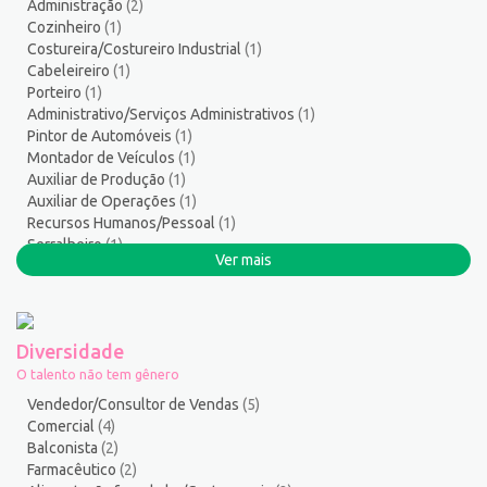
Administração
(2)
Serviços Gerais / Auxiliar de Limpeza
17
Cozinheiro
(1)
Serviços Sociais
1
Costureira/Costureiro Industrial
(1)
Serviços Técnicos
1
Cabeleireiro
(1)
Porteiro
(1)
Soldador
1
Administrativo/Serviços Administrativos
(1)
Suporte técnico de TI
1
Pintor de Automóveis
(1)
Suprimentos e Materiais
1
Montador de Veículos
(1)
Técnico em Eletroeletrônica
1
Auxiliar de Produção
(1)
Auxiliar de Operações
(1)
Técnico em enfermagem
3
Recursos Humanos/Pessoal
(1)
Técnico em Manutenção
12
Serralheiro
(1)
Telefonista
1
Ver mais
Atendente Comercial
(1)
Terapeuta
1
Tintureiro
1
Torneiro Mecânico/Fresador Mecânico
2
Diversidade
Vendedor/Consultor de Vendas
127
O talento não tem gênero
Vigia
2
Vendedor/Consultor de Vendas
(5)
Zelador de Edifícios
2
Comercial
(4)
Balconista
(2)
Farmacêutico
(2)