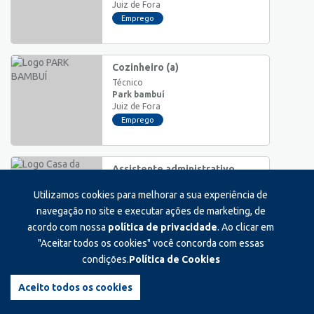
Juiz de Fora
Emprego
Cozinheiro (a)
Técnico
Park bambuí
Juiz de Fora
Emprego
Assistente administrativo
Auxiliar/Operacional
Utilizamos cookies para melhorar a sua experiência de
Casa da gráfica
Juiz de Fora
navegação no site e executar ações de marketing, de
Emprego
acordo com nossa
política de privacidade
. Ao clicar em
"Aceitar todos os cookies" você concorda com essas
condições.
Política de Cookies
Estágio em processos
comerciais
Aceito todos os cookies
Estágio
F5 tecnologia