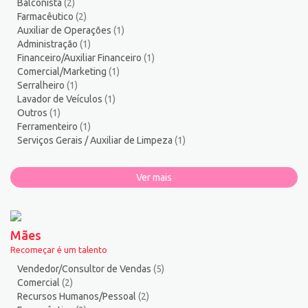
Balconista
(2)
Torneiro Mecânico/Fresador Mecânico
2
Farmacêutico
(2)
Vendedor/Consultor de Vendas
136
Auxiliar de Operações
(1)
Administração
(1)
Vigia
2
Financeiro/Auxiliar Financeiro
(1)
Zelador de Edifícios
2
Comercial/Marketing
(1)
Serralheiro
(1)
Lavador de Veículos
(1)
Outros
(1)
Ferramenteiro
(1)
Serviços Gerais / Auxiliar de Limpeza
(1)
Ver mais
Mães
Recomeçar é um talento
Vendedor/Consultor de Vendas
(5)
Comercial
(2)
Recursos Humanos/Pessoal
(2)