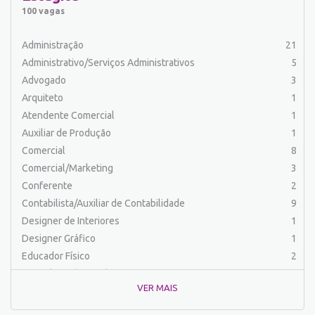
Auxiliar de Serviços
21
100 vagas
Balconista
34
Barman
2
Administração
21
Cabeleireiro
1
Administrativo/Serviços Administrativos
5
Caixa Bancário/Operador de Caixa
12
Advogado
3
Carpinteiro
1
Arquiteto
1
Carregador/Ajudante Carga e Descarga
7
Atendente Comercial
1
Chefe de Cozinha
2
Auxiliar de Produção
1
Comercial
60
Comercial
8
Comercial/Marketing
8
Comercial/Marketing
3
Comprador
4
Conferente
2
Conferente
1
Contabilista/Auxiliar de Contabilidade
9
Contabilista/Auxiliar de Contabilidade
23
Designer de Interiores
1
Controlador
2
Designer Gráfico
1
Costureira/Costureiro Industrial
17
Educador Físico
2
Cozinha/ Pizzaiolo
4
Engenharia (Outras)
1
Cozinheiro
7
VER MAIS
Engenharia Civil
1
Cuidador de Crianças e Idosos
5
Engenharia Elétrica e Eletrônica
1