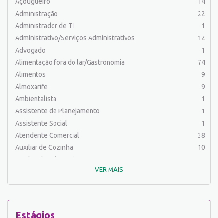
Açougueiro
14
Administração
22
Administrador de TI
1
Administrativo/Serviços Administrativos
12
Advogado
1
Alimentação fora do lar/Gastronomia
74
Alimentos
9
Almoxarife
9
Ambientalista
1
Assistente de Planejamento
1
Assistente Social
1
Atendente Comercial
38
Auxiliar de Cozinha
10
Auxiliar de Laboratório
2
VER MAIS
Auxiliar de Manutenção Predial
2
Auxiliar de Mecânica
1
Auxiliar de Operações
25
Auxiliar de Produção
83
Estágios