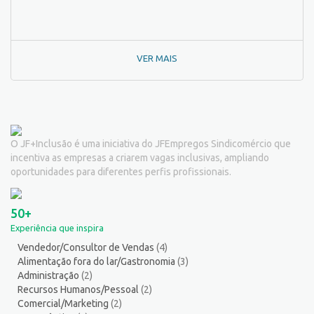
Outros
142
Padeiro
7
Passador de Roupa
3
VER MAIS
Pedagogo/Professor
1
Pedreiro
2
Peixeiro
2
Pintor de Automóveis
2
Pintor de equipamentos
1
O JF+Inclusão é uma iniciativa do JFEmpregos Sindicomércio que
Pintor de Obras/Pintor
2
incentiva as empresas a criarem vagas inclusivas, ampliando
Porteiro
6
oportunidades para diferentes perfis profissionais.
Professor de Ensino Superior
1
Programador
1
50+
Promotor de Vendas
12
Experiência que inspira
Psicólogo
3
Vendedor/Consultor de Vendas
(4)
Recepcionista/Atendimento a cliente
13
Alimentação fora do lar/Gastronomia
(3)
Recursos Humanos/Pessoal
13
Administração
(2)
Repositor de Mercadorias
9
Recursos Humanos/Pessoal
(2)
Comercial/Marketing
(2)
Representante Comercial
1