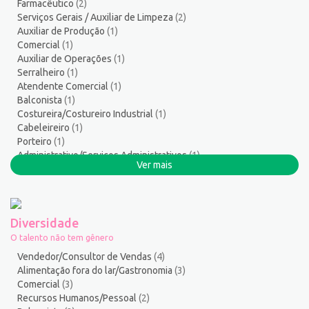
Farmacêutico
(2)
Salgadeiro
3
Serviços Gerais / Auxiliar de Limpeza
(2)
Segurança do Trabalho
2
Auxiliar de Produção
(1)
Serralheiro
8
Comercial
(1)
Auxiliar de Operações
(1)
Servente
5
Serralheiro
(1)
Serviços Culturais
5
Atendente Comercial
(1)
Serviços de Telecomunicação
10
Balconista
(1)
Serviços Diversos
7
Costureira/Costureiro Industrial
(1)
Cabeleireiro
(1)
Serviços Gerais / Auxiliar de Limpeza
21
Porteiro
(1)
Serviços Sociais
1
Administrativo/Serviços Administrativos
(1)
Serviços Técnicos
2
Ver mais
Pintor de Automóveis
(1)
Soldador
3
Montador de Veículos
(1)
Suporte técnico de TI
1
Suprimentos e Materiais
1
Diversidade
Técnico em Eletroeletrônica
1
O talento não tem gênero
Técnico em enfermagem
3
Vendedor/Consultor de Vendas
(4)
Técnico em Manutenção
14
Alimentação fora do lar/Gastronomia
(3)
Comercial
(3)
Telefonista
1
Recursos Humanos/Pessoal
(2)
Terapeuta
1