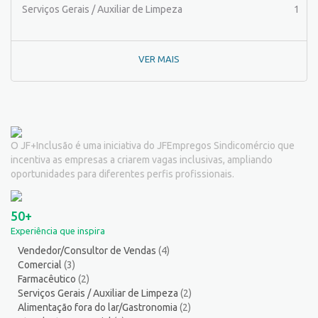
Pintor de Obras/Pintor
1
Serviços Gerais / Auxiliar de Limpeza
1
Porteiro
6
Professor de Ensino Superior
1
VER MAIS
Programador
1
Promotor de Vendas
3
Psicólogo
2
Recepcionista/Atendimento a cliente
11
Recursos Humanos/Pessoal
10
O JF+Inclusão é uma iniciativa do JFEmpregos Sindicomércio que
Repositor de Mercadorias
8
incentiva as empresas a criarem vagas inclusivas, ampliando
Representante Comercial
1
oportunidades para diferentes perfis profissionais.
Salgadeiro
2
Serralheiro
8
50+
Servente
3
Experiência que inspira
Serviços Culturais
5
Vendedor/Consultor de Vendas
(4)
Serviços de Telecomunicação
5
Comercial
(3)
Serviços Diversos
9
Farmacêutico
(2)
Serviços Gerais / Auxiliar de Limpeza
14
Serviços Gerais / Auxiliar de Limpeza
(2)
Alimentação fora do lar/Gastronomia
(2)
Serviços Técnicos
2