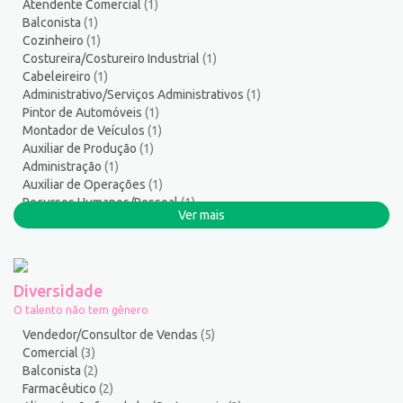
Atendente Comercial
(1)
Soldador
1
Balconista
(1)
Suporte técnico de TI
1
Cozinheiro
(1)
Suprimentos e Materiais
1
Costureira/Costureiro Industrial
(1)
Cabeleireiro
(1)
Técnico em Eletroeletrônica
1
Administrativo/Serviços Administrativos
(1)
Técnico em enfermagem
2
Pintor de Automóveis
(1)
Técnico em Manutenção
11
Montador de Veículos
(1)
Técnico em Meio Ambiente
2
Auxiliar de Produção
(1)
Administração
(1)
Telefonista
1
Auxiliar de Operações
(1)
Terapeuta
1
Recursos Humanos/Pessoal
(1)
Tintureiro
1
Ver mais
Serralheiro
(1)
Torneiro Mecânico/Fresador Mecânico
2
Vendedor/Consultor de Vendas
118
Vigia
2
Diversidade
Zelador de Edifícios
2
O talento não tem gênero
Vendedor/Consultor de Vendas
(5)
Comercial
(3)
Balconista
(2)
Farmacêutico
(2)