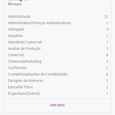
Auxiliar de Serviços
19
88 vagas
Balconista
23
Barman
2
Administração
22
Cabeleireiro
1
Administrativo/Serviços Administrativos
1
Caixa Bancário/Operador de Caixa
10
Advogado
4
Carregador/Ajudante Carga e Descarga
7
Arquiteto
1
Comercial
44
Atendente Comercial
1
Comercial/Marketing
6
Auxiliar de Produção
1
Comprador
4
Comercial
8
Contabilista/Auxiliar de Contabilidade
23
Comercial/Marketing
3
Costureira/Costureiro Industrial
9
Conferente
2
Cozinha/ Pizzaiolo
4
Contabilista/Auxiliar de Contabilidade
6
Cozinheiro
10
Designer de Interiores
1
Cuidador de Crianças e Idosos
5
Educador Físico
2
Desenvolvedor de Sistema
1
Engenharia (Outras)
1
Designer Gráfico
1
Engenharia Civil
1
Educador Físico
2
VER MAIS
Engenharia de Produção
2
Eletricista
3
Engenharia Elétrica e Eletrônica
1