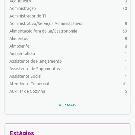
Açougueiro
3
Administração
20
Administrador de TI
1
Administrativo/Serviços Administrativos
8
Alimentação fora do lar/Gastronomia
69
Alimentos
8
Almoxarife
8
Ambientalista
1
Assistente de Planejamento
1
Assistente de Suprimentos
1
Assistente Social
1
Atendente Comercial
41
Auxiliar de Cozinha
5
Auxiliar de Laboratório
2
VER MAIS
Auxiliar de Manutenção Predial
2
Auxiliar de Mecânica
1
Auxiliar de Operações
24
Auxiliar de Produção
30
Estágios