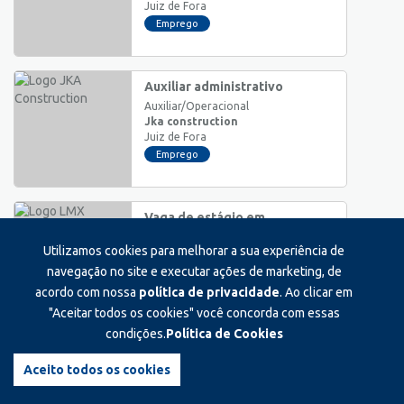
Juiz de Fora
Emprego
Auxiliar administrativo
Auxiliar/Operacional
Jka construction
Juiz de Fora
Emprego
Vaga de estágio em
pedagogia
Utilizamos cookies para melhorar a sua experiência de
Estágio
Lmx
navegação no site e executar ações de marketing, de
Juiz de Fora
acordo com nossa
política de privacidade
. Ao clicar em
Estágio
"Aceitar todos os cookies" você concorda com essas
condições.
Política de Cookies
Pós venda e captação de
indicações
Aceito todos os cookies
Pleno
Espaço cavasi odontologia