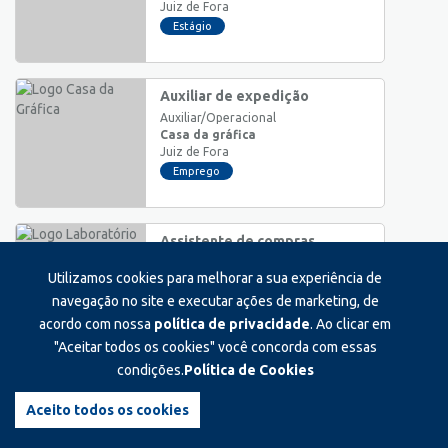
Juiz de Fora
Estágio
Auxiliar de expedição
Auxiliar/Operacional
Casa da gráfica
Juiz de Fora
Emprego
Assistente de compras
Auxiliar/Operacional
Utilizamos cookies para melhorar a sua experiência de
Laboratório côrtes villela ltda.
Juiz de Fora
navegação no site e executar ações de marketing, de
Emprego
acordo com nossa
política de privacidade
. Ao clicar em
"Aceitar todos os cookies" você concorda com essas
condições.
Política de Cookies
Vaga de estágio em
administração
Aceito todos os cookies
Estágio
Lmx