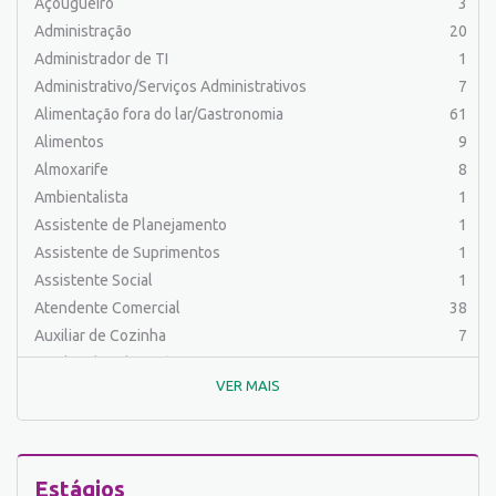
Açougueiro
3
Administração
20
Administrador de TI
1
Administrativo/Serviços Administrativos
7
Alimentação fora do lar/Gastronomia
61
Alimentos
9
Almoxarife
8
Ambientalista
1
Assistente de Planejamento
1
Assistente de Suprimentos
1
Assistente Social
1
Atendente Comercial
38
Auxiliar de Cozinha
7
Auxiliar de Laboratório
2
VER MAIS
Auxiliar de Manutenção Predial
2
Auxiliar de Mecânica
1
Auxiliar de Operações
25
Auxiliar de Produção
31
Estágios