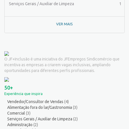
Pintor de Automóveis
2
Serviços Gerais / Auxiliar de Limpeza
1
Pintor de equipamentos
1
Pintor de Obras/Pintor
1
VER MAIS
Porteiro
6
Professor de Ensino Superior
1
Programador
1
Promotor de Vendas
3
Psicólogo
3
O JF+Inclusão é uma iniciativa do JFEmpregos Sindicomércio que
Recepcionista/Atendimento a cliente
13
incentiva as empresas a criarem vagas inclusivas, ampliando
Recursos Humanos/Pessoal
11
oportunidades para diferentes perfis profissionais.
Repositor de Mercadorias
9
Representante Comercial
1
50+
Salgadeiro
2
Experiência que inspira
Serralheiro
8
Vendedor/Consultor de Vendas
(4)
Servente
5
Alimentação fora do lar/Gastronomia
(3)
Serviços Culturais
5
Comercial
(3)
Serviços de Telecomunicação
5
Serviços Gerais / Auxiliar de Limpeza
(2)
Administração
(2)
Serviços Diversos
8