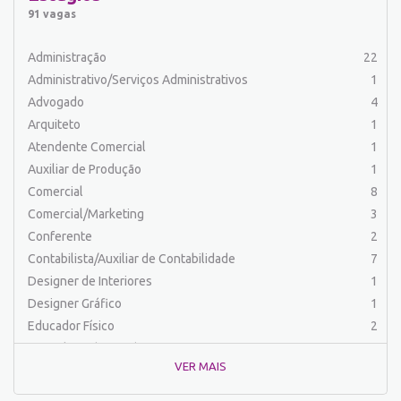
Auxiliar de Serviços
20
91 vagas
Balconista
25
Barman
2
Administração
22
Cabeleireiro
1
Administrativo/Serviços Administrativos
1
Caixa Bancário/Operador de Caixa
11
Advogado
4
Carpinteiro
1
Arquiteto
1
Carregador/Ajudante Carga e Descarga
7
Atendente Comercial
1
Comercial
47
Auxiliar de Produção
1
Comercial/Marketing
6
Comercial
8
Comprador
4
Comercial/Marketing
3
Contabilista/Auxiliar de Contabilidade
23
Conferente
2
Costureira/Costureiro Industrial
9
Contabilista/Auxiliar de Contabilidade
7
Cozinha/ Pizzaiolo
4
Designer de Interiores
1
Cozinheiro
10
Designer Gráfico
1
Cuidador de Crianças e Idosos
5
Educador Físico
2
Desenvolvedor de Sistema
1
Engenharia (Outras)
1
Designer Gráfico
1
VER MAIS
Engenharia Civil
1
Educador Físico
2
Engenharia de Produção
2