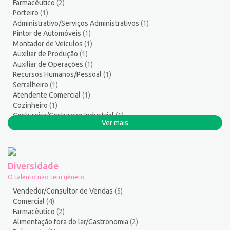
Farmacêutico
(2)
Serviços Gerais / Auxiliar de Limpeza
17
Porteiro
(1)
Serviços Sociais
1
Administrativo/Serviços Administrativos
(1)
Serviços Técnicos
1
Pintor de Automóveis
(1)
Montador de Veículos
(1)
Soldador
1
Auxiliar de Produção
(1)
Suporte técnico de TI
1
Auxiliar de Operações
(1)
Suprimentos e Materiais
1
Recursos Humanos/Pessoal
(1)
Técnico em Eletroeletrônica
1
Serralheiro
(1)
Atendente Comercial
(1)
Técnico em enfermagem
3
Cozinheiro
(1)
Técnico em Manutenção
12
Costureira/Costureiro Industrial
(1)
Telefonista
1
Ver mais
Cabeleireiro
(1)
Terapeuta
1
Tintureiro
1
Torneiro Mecânico/Fresador Mecânico
2
Diversidade
Vendedor/Consultor de Vendas
127
O talento não tem gênero
Vigia
2
Vendedor/Consultor de Vendas
(5)
Zelador de Edifícios
2
Comercial
(4)
Farmacêutico
(2)
Alimentação fora do lar/Gastronomia
(2)