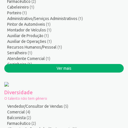
Farmacêutico
(2)
Serviços Gerais / Auxiliar de Limpeza
17
Cabeleireiro
(1)
Serviços Sociais
1
Porteiro
(1)
Serviços Técnicos
1
Administrativo/Serviços Administrativos
(1)
Pintor de Automóveis
(1)
Soldador
1
Montador de Veículos
(1)
Suporte técnico de TI
1
Auxiliar de Produção
(1)
Suprimentos e Materiais
1
Auxiliar de Operações
(1)
Técnico em Eletroeletrônica
1
Recursos Humanos/Pessoal
(1)
Serralheiro
(1)
Técnico em enfermagem
3
Atendente Comercial
(1)
Técnico em Manutenção
12
Cozinheiro
(1)
Telefonista
1
Ver mais
Costureira/Costureiro Industrial
(1)
Terapeuta
1
Tintureiro
1
Torneiro Mecânico/Fresador Mecânico
2
Diversidade
Vendedor/Consultor de Vendas
127
O talento não tem gênero
Vigia
2
Vendedor/Consultor de Vendas
(5)
Zelador de Edifícios
2
Comercial
(4)
Balconista
(2)
Farmacêutico
(2)