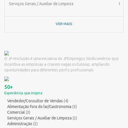
Pintor de Automóveis
2
Serviços Gerais / Auxiliar de Limpeza
1
Pintor de equipamentos
1
Pintor de Obras/Pintor
1
VER MAIS
Porteiro
6
Professor de Ensino Superior
1
Programador
1
Promotor de Vendas
3
Psicólogo
3
O JF+Inclusão é uma iniciativa do JFEmpregos Sindicomércio que
Recepcionista/Atendimento a cliente
13
incentiva as empresas a criarem vagas inclusivas, ampliando
Recursos Humanos/Pessoal
11
oportunidades para diferentes perfis profissionais.
Repositor de Mercadorias
9
Representante Comercial
1
50+
Salgadeiro
2
Experiência que inspira
Serralheiro
8
Vendedor/Consultor de Vendas
(4)
Servente
5
Alimentação fora do lar/Gastronomia
(3)
Serviços Culturais
5
Comercial
(3)
Serviços de Telecomunicação
5
Serviços Gerais / Auxiliar de Limpeza
(2)
Administração
(2)
Serviços Diversos
8