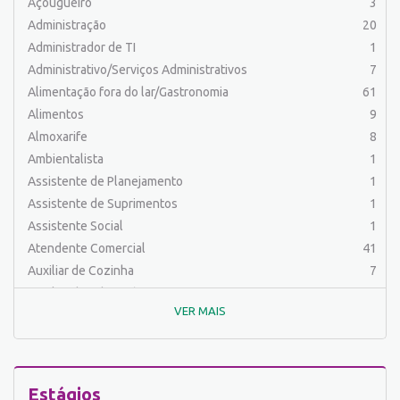
Açougueiro
3
Administração
20
Administrador de TI
1
Administrativo/Serviços Administrativos
7
Alimentação fora do lar/Gastronomia
61
Alimentos
9
Almoxarife
8
Ambientalista
1
Assistente de Planejamento
1
Assistente de Suprimentos
1
Assistente Social
1
Atendente Comercial
41
Auxiliar de Cozinha
7
Auxiliar de Laboratório
2
VER MAIS
Auxiliar de Manutenção Predial
2
Auxiliar de Mecânica
1
Auxiliar de Operações
25
Auxiliar de Produção
31
Estágios