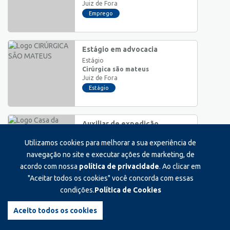
Juiz de Fora
Emprego
Estágio em advocacia
Estágio
Cirúrgica são mateus
Juiz de Fora
Estágio
Auxiliar de expedição
Auxiliar/Operacional
Utilizamos cookies para melhorar a sua experiência de
Casa da gráfica
Juiz de Fora
navegação no site e executar ações de marketing, de
Emprego
acordo com nossa
política de privacidade
. Ao clicar em
"Aceitar todos os cookies" você concorda com essas
condições.
Política de Cookies
Assistente de compras
Auxiliar/Operacional
Aceito todos os cookies
Laboratório côrtes villela ltda.
Juiz de Fora