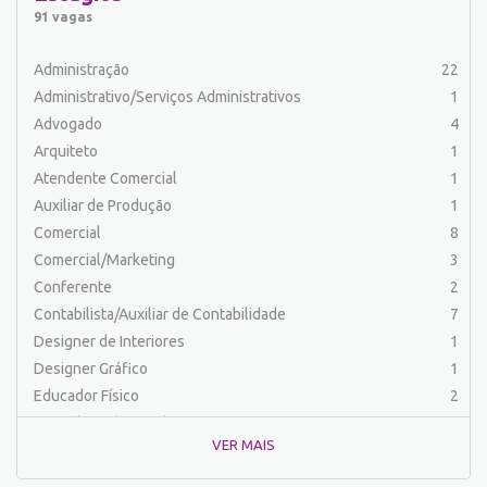
Auxiliar de Serviços
20
91 vagas
Balconista
25
Barman
2
Administração
22
Cabeleireiro
1
Administrativo/Serviços Administrativos
1
Caixa Bancário/Operador de Caixa
11
Advogado
4
Carpinteiro
1
Arquiteto
1
Carregador/Ajudante Carga e Descarga
7
Atendente Comercial
1
Comercial
47
Auxiliar de Produção
1
Comercial/Marketing
6
Comercial
8
Comprador
4
Comercial/Marketing
3
Contabilista/Auxiliar de Contabilidade
23
Conferente
2
Costureira/Costureiro Industrial
9
Contabilista/Auxiliar de Contabilidade
7
Cozinha/ Pizzaiolo
4
Designer de Interiores
1
Cozinheiro
10
Designer Gráfico
1
Cuidador de Crianças e Idosos
5
Educador Físico
2
Desenvolvedor de Sistema
1
Engenharia (Outras)
1
Designer Gráfico
1
VER MAIS
Engenharia Civil
1
Educador Físico
2
Engenharia de Produção
2