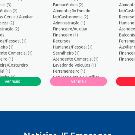
s
12
ial
(3)
Farmacêutico
(2)
Alimenta
ogo/Professor
6
êutico
(2)
Alimentação fora do
lar/Gas
ssor de Educação Infantil
1
s Gerais / Auxiliar
lar/Gastronomia
(2)
Recurso
mpeza
amador
(2)
Administração
1
(1)
Humano
stração
(2)
Financeiro/Auxiliar
Atenden
logo
1
os
Financeiro
(1)
Balconi
sos Humanos/Pessoal
3
os/Pessoal
(1)
Recursos
Ferrame
ança do Trabalho
2
heiro
(1)
Humanos/Pessoal
(1)
Auxiliar
nte Comercial
ços Diversos
(1)
Serralheiro
1
(1)
Financei
eiro
(1)
Atendente Comercial
(1)
Finance
te técnico de TI
1
eira/Costureiro
Lavador de Veículos
(1)
co Informática
1
ial
(1)
Ferramenteiro
(1)
dor/Consultor de Vendas
4
ireiro
(1)
Serviços Gerais / Auxiliar
Ver mais
Ver mais
ro
(1)
de Limpeza
(1)
strativo/Serviços
Auxiliar de Operações
(1)
strativos
(1)
 de Automóveis
(1)
or de Veículos
(1)
ar de Produção
(1)
ar de Operações
(1)