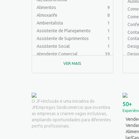
Auxil
Alimentos
9
Comer
Almoxarife
8
Comer
Ambientalista
1
Confe
Assistente de Planejamento
1
Contab
Assistente de Suprimentos
1
Conta
Assistente Social
1
Desig
Atendente Comercial
39
Desig
Auxiliar de Cozinha
9
Educa
VER MAIS
Auxiliar de Laboratório
2
Engen
Auxiliar de Manutenção Predial
2
Engenh
Auxiliar de Mecânica
1
Engen
Auxiliar de Operações
25
Engenh
Auxiliar de Produção
32
Engen
O JF+Inclusão é uma iniciativa do
50+
JFEmpregos Sindicomércio que incentiva
Auxiliar de Serviços
21
Ferra
Experiênc
as empresas a criarem vagas inclusivas,
Balconista
32
Jornal
Vended
ampliando oportunidades para diferentes
Barman
2
Logíst
Venda
perfis profissionais.
Cabeleireiro
1
Alimen
Mecân
lar/Ga