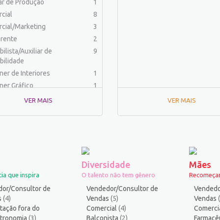
iar de Produção
1
cial
8
cial/Marketing
3
rente
2
ilista/Auxiliar de
9
bilidade
ner de Interiores
1
ner Gráfico
1
dor Físico
2
VER MAIS
VER MAIS
haria (Outras)
1
aria Civil
1
haria de Produção
2
aria Elétrica e Eletrônica
1
haria Mecânica
1
Diversidade
Mães
menteiro
1
ia que inspira
O talento não tem gênero
Recomeçar
ista
1
or/Consultor de
Vendedor/Consultor de
Vendedo
ica
2
s
(4)
Vendas
(5)
Vendas
tação fora do
ico industrial
Comercial
1
(4)
Comerci
stronomia
(3)
Balconista
(2)
Farmacê