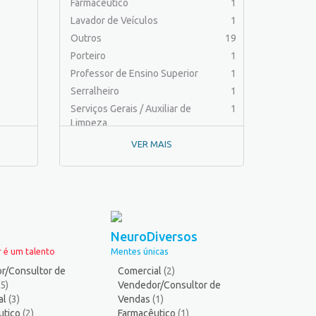
Farmacêutico
1
Lavador de Veículos
1
Outros
19
Porteiro
1
Professor de Ensino Superior
1
Serralheiro
1
Serviços Gerais / Auxiliar de
1
Limpeza
VER MAIS
NeuroDiversos
 é um talento
Mentes únicas
r/Consultor de
Comercial
(2)
(5)
Vendedor/Consultor de
al
(3)
Vendas
(1)
utico
(2)
Farmacêutico
(1)