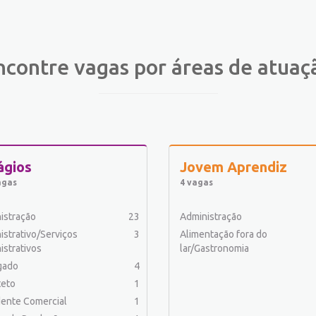
ncontre vagas por áreas de atuaç
ágios
Jovem Aprendiz
agas
4 vagas
istração
23
Administração
istrativo/Serviços
3
Alimentação fora do
istrativos
lar/Gastronomia
gado
4
teto
1
ente Comercial
1