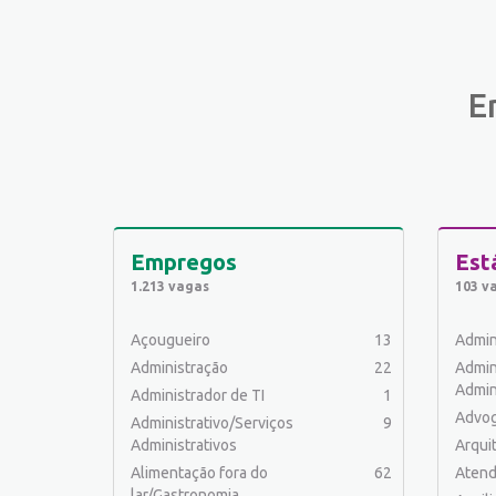
E
Empregos
Est
1.213 vagas
103 v
Açougueiro
13
Admin
Administração
22
Admin
Admin
Administrador de TI
1
Advo
Administrativo/Serviços
9
Administrativos
Arqui
Alimentação fora do
62
Atend
lar/Gastronomia