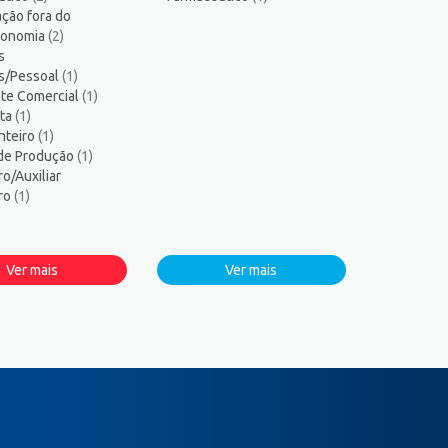
ção fora do
tronomia
(2)
s
s/Pessoal
(1)
te Comercial
(1)
sta
(1)
nteiro
(1)
 de Produção
(1)
ro/Auxiliar
iro
(1)
Ver mais
Ver mais