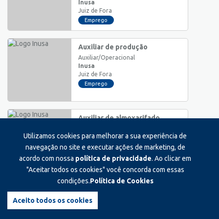
Inusa
Juiz de Fora
Emprego
Auxiliar de produção
Auxiliar/Operacional
Inusa
Juiz de Fora
Emprego
Auxiliar de almoxarifado
Auxiliar/Operacional
Utilizamos cookies para melhorar a sua experiência de
Inusa
Juiz de Fora
navegação no site e executar ações de marketing, de
Emprego
acordo com nossa
política de privacidade
. Ao clicar em
"Aceitar todos os cookies" você concorda com essas
condições.
Política de Cookies
Auxiliar de logistica
Auxiliar/Operacional
Aceito todos os cookies
Sr. a granel
Juiz de Fora