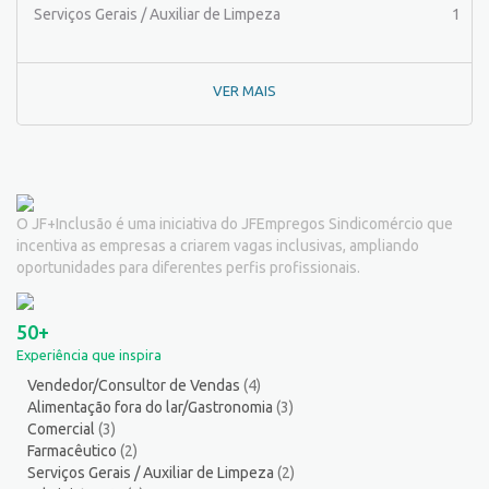
Pintor de equipamentos
1
Serviços Gerais / Auxiliar de Limpeza
1
Pintor de Obras/Pintor
1
Porteiro
6
VER MAIS
Professor de Ensino Superior
1
Programador
1
Promotor de Vendas
3
Psicólogo
2
Recepcionista/Atendimento a cliente
12
O JF+Inclusão é uma iniciativa do JFEmpregos Sindicomércio que
Recursos Humanos/Pessoal
10
incentiva as empresas a criarem vagas inclusivas, ampliando
Repositor de Mercadorias
8
oportunidades para diferentes perfis profissionais.
Representante Comercial
1
Salgadeiro
2
50+
Serralheiro
8
Experiência que inspira
Servente
5
Vendedor/Consultor de Vendas
(4)
Serviços Culturais
5
Alimentação fora do lar/Gastronomia
(3)
Serviços de Telecomunicação
5
Comercial
(3)
Serviços Diversos
9
Farmacêutico
(2)
Serviços Gerais / Auxiliar de Limpeza
(2)
Serviços Gerais / Auxiliar de Limpeza
14