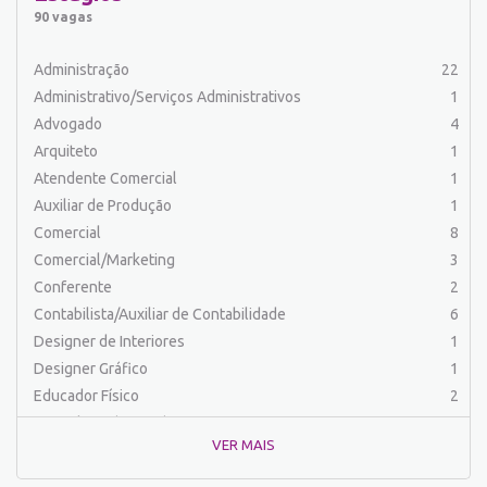
Auxiliar de Serviços
19
90 vagas
Balconista
24
Barman
2
Administração
22
Cabeleireiro
1
Administrativo/Serviços Administrativos
1
Caixa Bancário/Operador de Caixa
10
Advogado
4
Carpinteiro
1
Arquiteto
1
Carregador/Ajudante Carga e Descarga
7
Atendente Comercial
1
Comercial
46
Auxiliar de Produção
1
Comercial/Marketing
6
Comercial
8
Comprador
4
Comercial/Marketing
3
Contabilista/Auxiliar de Contabilidade
23
Conferente
2
Costureira/Costureiro Industrial
9
Contabilista/Auxiliar de Contabilidade
6
Cozinha/ Pizzaiolo
4
Designer de Interiores
1
Cozinheiro
10
Designer Gráfico
1
Cuidador de Crianças e Idosos
5
Educador Físico
2
Desenvolvedor de Sistema
1
Engenharia (Outras)
1
Designer Gráfico
1
VER MAIS
Engenharia Civil
1
Educador Físico
2
Engenharia de Produção
2