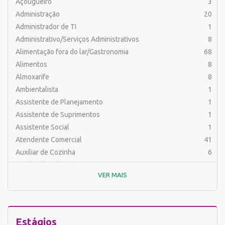
Açougueiro
3
Administração
20
Administrador de TI
1
Administrativo/Serviços Administrativos
8
Alimentação fora do lar/Gastronomia
68
Alimentos
8
Almoxarife
8
Ambientalista
1
Assistente de Planejamento
1
Assistente de Suprimentos
1
Assistente Social
1
Atendente Comercial
41
Auxiliar de Cozinha
6
Auxiliar de Laboratório
2
VER MAIS
Auxiliar de Manutenção Predial
2
Auxiliar de Mecânica
1
Auxiliar de Operações
24
Auxiliar de Produção
30
Estágios