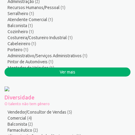
Administração
(2)
Serviços Técnicos
2
Recursos Humanos/Pessoal
(1)
Soldador
1
Serralheiro
(1)
Suporte técnico de TI
1
Atendente Comercial
(1)
Balconista
(1)
Suprimentos e Materiais
1
Cozinheiro
(1)
Técnico em Eletroeletrônica
1
Costureira/Costureiro Industrial
(1)
Técnico em enfermagem
2
Cabeleireiro
(1)
Técnico em Manutenção
11
Porteiro
(1)
Administrativo/Serviços Administrativos
(1)
Telefonista
1
Pintor de Automóveis
(1)
Terapeuta
1
Montador de Veículos
(1)
Tintureiro
1
Ver mais
Auxiliar de Produção
(1)
Torneiro Mecânico/Fresador Mecânico
2
Auxiliar de Operações
(1)
Vendedor/Consultor de Vendas
119
Vigia
2
Diversidade
Zelador de Edifícios
2
O talento não tem gênero
Vendedor/Consultor de Vendas
(5)
Comercial
(4)
Balconista
(2)
Farmacêutico
(2)