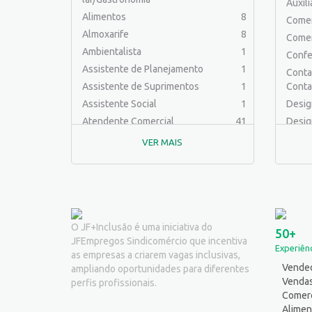
Auxil
Alimentos
8
Comer
Almoxarife
8
Comer
Ambientalista
1
Confe
Assistente de Planejamento
1
Contab
Assistente de Suprimentos
1
Conta
Assistente Social
1
Desig
Atendente Comercial
41
Desig
Auxiliar de Cozinha
6
Educa
VER MAIS
Auxiliar de Laboratório
2
Engen
Auxiliar de Manutenção Predial
2
Engenh
Auxiliar de Mecânica
1
Engen
Auxiliar de Operações
24
Engenh
Auxiliar de Produção
30
Engen
O JF+Inclusão é uma iniciativa do
50+
JFEmpregos Sindicomércio que incentiva
Auxiliar de Serviços
19
Ferra
Experiênc
as empresas a criarem vagas inclusivas,
Balconista
24
Logíst
Vended
ampliando oportunidades para diferentes
Barman
2
Mecân
Venda
perfis profissionais.
Cabeleireiro
1
Comerc
Outro
Alimen