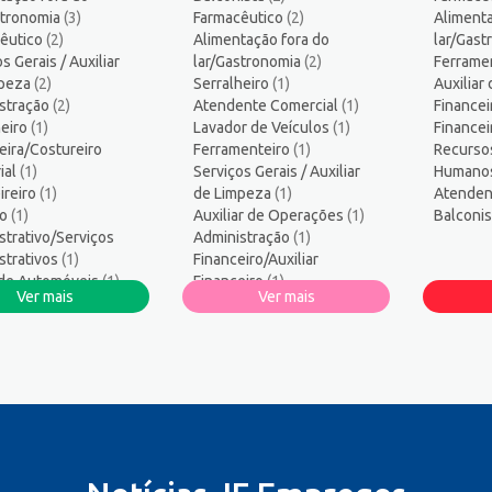
ogo/Professor
5
stronomia
(3)
Farmacêutico
(2)
Alimenta
ssor de Educação Infantil
1
êutico
(2)
Alimentação fora do
lar/Gas
amador
1
s Gerais / Auxiliar
lar/Gastronomia
(2)
Ferrame
mpeza
logo
(2)
Serralheiro
1
(1)
Auxiliar
stração
(2)
Atendente Comercial
(1)
Financei
sos Humanos/Pessoal
3
eiro
(1)
Lavador de Veículos
(1)
Finance
ança do Trabalho
2
eira/Costureiro
Ferramenteiro
(1)
Recurso
ços Diversos
1
ial
(1)
Serviços Gerais / Auxiliar
Humano
ireiro
te técnico de TI
(1)
de Limpeza
1
(1)
Atenden
ro
(1)
Auxiliar de Operações
(1)
Balconi
co Informática
1
strativo/Serviços
Administração
(1)
strativos
(1)
Financeiro/Auxiliar
 de Automóveis
(1)
Financeiro
(1)
Ver mais
Ver mais
or de Veículos
(1)
Recursos
ar de Produção
(1)
Humanos/Pessoal
(1)
ar de Operações
(1)
os
os/Pessoal
(1)
heiro
(1)
nte Comercial
(1)
ista
(1)