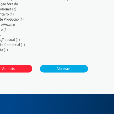
ção fora do
tronomia
(2)
nteiro
(1)
 de Produção
(1)
ro/Auxiliar
iro
(1)
s
s/Pessoal
(1)
te Comercial
(1)
sta
(1)
Ver mais
Ver mais