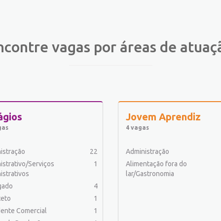
ncontre vagas por áreas de atuaç
ágios
Jovem Aprendiz
gas
4 vagas
istração
22
Administração
istrativo/Serviços
1
Alimentação fora do
istrativos
lar/Gastronomia
gado
4
teto
1
ente Comercial
1