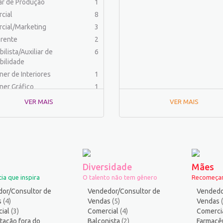
iar de Produção
1
cial
8
cial/Marketing
3
rente
2
ilista/Auxiliar de
6
bilidade
ner de Interiores
1
ner Gráfico
1
dor Físico
2
VER MAIS
VER MAIS
haria (Outras)
1
aria Civil
1
haria de Produção
2
aria Elétrica e Eletrônica
1
haria Mecânica
1
Diversidade
Mães
menteiro
1
ia que inspira
O talento não tem gênero
Recomeçar
ica
2
or/Consultor de
Vendedor/Consultor de
Vendedo
ico industrial
1
s
(4)
Vendas
(5)
Vendas
ial
s
(3)
Comercial
11
(4)
Comerci
tação fora do
Balconista
(2)
Farmacê