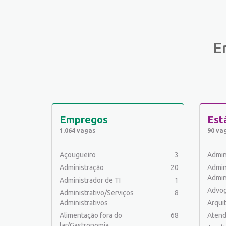
E
Empregos
Est
1.064 vagas
90 va
Açougueiro
3
Admin
Administração
20
Admin
Admin
Administrador de TI
1
Advo
Administrativo/Serviços
8
Administrativos
Arqui
Alimentação fora do
68
Atend
lar/Gastronomia