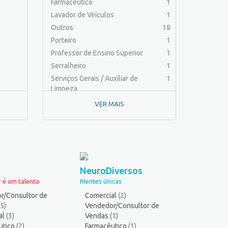
Farmacêutico
1
Lavador de Veículos
1
Outros
18
Porteiro
1
Professor de Ensino Superior
1
Serralheiro
1
Serviços Gerais / Auxiliar de
1
Limpeza
VER MAIS
NeuroDiversos
 é um talento
Mentes únicas
r/Consultor de
Comercial
(2)
(5)
Vendedor/Consultor de
al
(3)
Vendas
(1)
utico
(2)
Farmacêutico
(1)