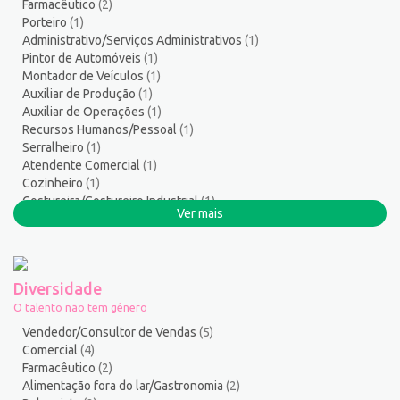
Farmacêutico
(2)
Serviços Gerais / Auxiliar de Limpeza
17
Porteiro
(1)
Serviços Sociais
1
Administrativo/Serviços Administrativos
(1)
Serviços Técnicos
1
Pintor de Automóveis
(1)
Montador de Veículos
(1)
Soldador
1
Auxiliar de Produção
(1)
Suporte técnico de TI
1
Auxiliar de Operações
(1)
Suprimentos e Materiais
1
Recursos Humanos/Pessoal
(1)
Técnico em Eletroeletrônica
1
Serralheiro
(1)
Atendente Comercial
(1)
Técnico em enfermagem
3
Cozinheiro
(1)
Técnico em Manutenção
12
Costureira/Costureiro Industrial
(1)
Telefonista
1
Ver mais
Cabeleireiro
(1)
Terapeuta
1
Tintureiro
1
Torneiro Mecânico/Fresador Mecânico
2
Diversidade
Vendedor/Consultor de Vendas
127
O talento não tem gênero
Vigia
2
Vendedor/Consultor de Vendas
(5)
Zelador de Edifícios
2
Comercial
(4)
Farmacêutico
(2)
Alimentação fora do lar/Gastronomia
(2)