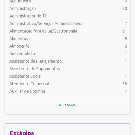
Açougueiro
3
Administração
20
Administrador de TI
1
Administrativo/Serviços Administrativos
7
Alimentação fora do lar/Gastronomia
61
Alimentos
9
Almoxarife
8
Ambientalista
1
Assistente de Planejamento
1
Assistente de Suprimentos
1
Assistente Social
1
Atendente Comercial
38
Auxiliar de Cozinha
7
Auxiliar de Laboratório
2
VER MAIS
Auxiliar de Manutenção Predial
2
Auxiliar de Mecânica
1
Auxiliar de Operações
25
Auxiliar de Produção
31
Estágios