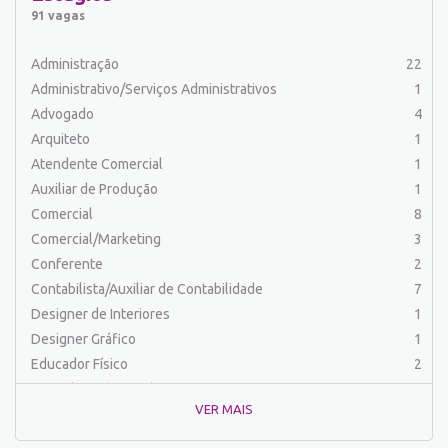
Auxiliar de Serviços
20
91 vagas
Balconista
25
Barman
2
Administração
22
Cabeleireiro
1
Administrativo/Serviços Administrativos
1
Caixa Bancário/Operador de Caixa
11
Advogado
4
Carpinteiro
1
Arquiteto
1
Carregador/Ajudante Carga e Descarga
7
Atendente Comercial
1
Comercial
47
Auxiliar de Produção
1
Comercial/Marketing
6
Comercial
8
Comprador
4
Comercial/Marketing
3
Contabilista/Auxiliar de Contabilidade
23
Conferente
2
Costureira/Costureiro Industrial
9
Contabilista/Auxiliar de Contabilidade
7
Cozinha/ Pizzaiolo
4
Designer de Interiores
1
Cozinheiro
10
Designer Gráfico
1
Cuidador de Crianças e Idosos
5
Educador Físico
2
Desenvolvedor de Sistema
1
Engenharia (Outras)
1
Designer Gráfico
1
VER MAIS
Engenharia Civil
1
Educador Físico
2
Engenharia de Produção
2