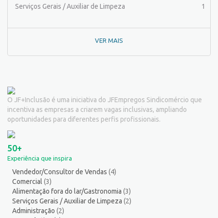
Pintor de Automóveis
2
Serviços Gerais / Auxiliar de Limpeza
1
Pintor de equipamentos
1
Pintor de Obras/Pintor
1
VER MAIS
Porteiro
6
Professor de Ensino Superior
1
Programador
1
Promotor de Vendas
3
Psicólogo
3
O JF+Inclusão é uma iniciativa do JFEmpregos Sindicomércio que
Recepcionista/Atendimento a cliente
12
incentiva as empresas a criarem vagas inclusivas, ampliando
Recursos Humanos/Pessoal
11
oportunidades para diferentes perfis profissionais.
Repositor de Mercadorias
9
Representante Comercial
1
50+
Salgadeiro
2
Experiência que inspira
Serralheiro
8
Vendedor/Consultor de Vendas
(4)
Servente
5
Comercial
(3)
Serviços Culturais
5
Alimentação fora do lar/Gastronomia
(3)
Serviços de Telecomunicação
5
Serviços Gerais / Auxiliar de Limpeza
(2)
Administração
(2)
Serviços Diversos
8