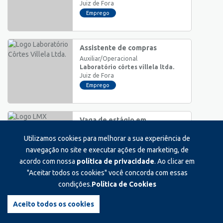
Juiz de Fora
Emprego
Assistente de compras
Auxiliar/Operacional
Laboratório côrtes villela ltda.
Juiz de Fora
Emprego
Vaga de estágio em
administração
Utilizamos cookies para melhorar a sua experiência de
Estágio
Lmx
navegação no site e executar ações de marketing, de
Juiz de Fora
acordo com nossa
política de privacidade
. Ao clicar em
Estágio
"Aceitar todos os cookies" você concorda com essas
condições.
Política de Cookies
Servente geral
Auxiliar/Operacional
Aceito todos os cookies
Paamreli
Ewbank da Câmara