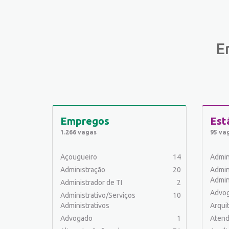
E
Empregos
Est
1.266 vagas
95 va
Açougueiro
14
Admin
Administração
20
Admin
Admin
Administrador de TI
2
Advo
Administrativo/Serviços
10
Administrativos
Arqui
Advogado
1
Atend