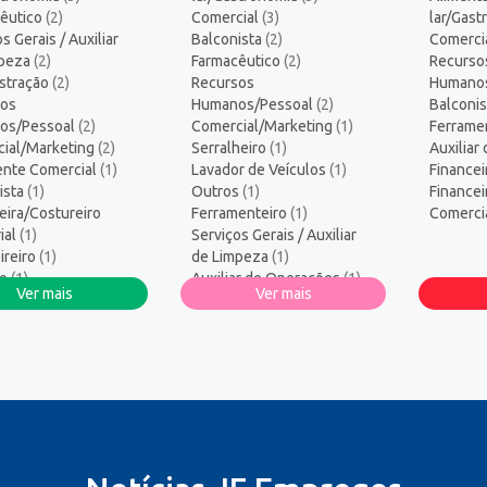
s
13
êutico
(2)
Comercial
(3)
lar/Gas
ogo/Professor
5
s Gerais / Auxiliar
Balconista
(2)
Comerci
amador
1
mpeza
(2)
Farmacêutico
(2)
Recurso
stração
logo
(2)
Recursos
1
Humano
os
Humanos/Pessoal
(2)
Balconi
sos Humanos/Pessoal
3
os/Pessoal
(2)
Comercial/Marketing
(1)
Ferrame
ança do Trabalho
2
ial/Marketing
(2)
Serralheiro
(1)
Auxiliar
ços Diversos
1
nte Comercial
(1)
Lavador de Veículos
(1)
Financei
ista
co Informática
(1)
Outros
1
(1)
Finance
eira/Costureiro
Ferramenteiro
(1)
Comerci
dor/Consultor de Vendas
4
ial
(1)
Serviços Gerais / Auxiliar
ireiro
(1)
de Limpeza
(1)
ro
(1)
Auxiliar de Operações
(1)
Ver mais
Ver mais
 de Automóveis
(1)
Administração
(1)
or de Veículos
(1)
Financeiro/Auxiliar
ar de Produção
(1)
Financeiro
(1)
ar de Operações
(1)
ial
(1)
heiro
(1)