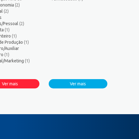
tronomia
(2)
al
(2)
s
s/Pessoal
(2)
sta
(1)
nteiro
(1)
 de Produção
(1)
ro/Auxiliar
iro
(1)
al/Marketing
(1)
Ver mais
Ver mais