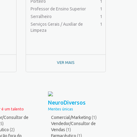
Porteiro
1
Professor de Ensino Superior
1
Serralheiro
1
Serviços Gerais / Auxiliar de
1
Limpeza
VER MAIS
NeuroDiversos
 é um talento
Mentes únicas
r/Consultor de
Comercial/Marketing
(1)
(5)
Vendedor/Consultor de
utico
(2)
Vendas
(1)
ção fora do
Farmacêutico
(1)