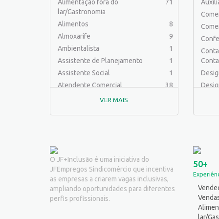
Alimentação fora do
71
Auxil
lar/Gastronomia
Comer
Alimentos
8
Comer
Almoxarife
9
Confe
Ambientalista
1
Contab
Assistente de Planejamento
1
Conta
Assistente Social
1
Desig
Atendente Comercial
38
Desig
Auxiliar de Cozinha
9
Educa
VER MAIS
Auxiliar de Laboratório
2
Engen
Auxiliar de Manutenção Predial
2
Engenh
Auxiliar de Mecânica
1
Engenh
Auxiliar de Operações
24
Engen
Auxiliar de Produção
80
Ferra
O JF+Inclusão é uma iniciativa do
50+
JFEmpregos Sindicomércio que incentiva
Auxiliar de Serviços
21
Fotóg
Experiênc
as empresas a criarem vagas inclusivas,
Balconista
34
Jornal
Vended
ampliando oportunidades para diferentes
Barman
2
Logíst
Venda
perfis profissionais.
Cabeleireiro
1
Alimen
Mecân
lar/Ga