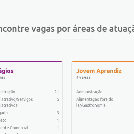
ncontre vagas por áreas de atuaç
ágios
Jovem Aprendiz
gas
4 vagas
istração
21
Administração
istrativo/Serviços
5
Alimentação fora do
istrativos
lar/Gastronomia
gado
3
teto
1
ente Comercial
1