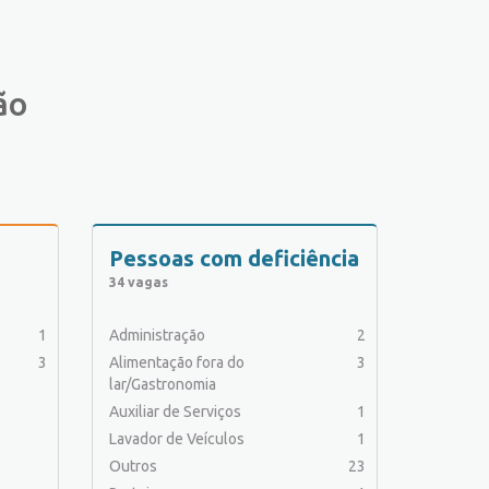
ão
Pessoas com deficiência
34 vagas
1
Administração
2
3
Alimentação fora do
3
lar/Gastronomia
Auxiliar de Serviços
1
Lavador de Veículos
1
Outros
23