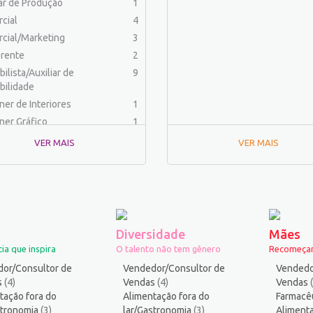
iar de Produção
1
cial
4
cial/Marketing
3
rente
2
ilista/Auxiliar de
9
bilidade
ner de Interiores
1
ner Gráfico
1
dor Físico
2
VER MAIS
VER MAIS
haria (Outras)
1
aria Civil
1
aria Elétrica e Eletrônica
1
haria Mecânica
1
menteiro
1
Diversidade
Mães
rafo
1
ia que inspira
O talento não tem gênero
Recomeçar
ista
1
or/Consultor de
Vendedor/Consultor de
Vendedo
ica
2
s
(4)
Vendas
(4)
Vendas
tação fora do
ico industrial
Alimentação fora do
1
Farmacê
stronomia
(3)
lar/Gastronomia
(3)
Alimenta