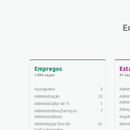
E
Empregos
Est
1.094 vagas
91 va
Açougueiro
3
Admin
Administração
20
Admin
Admin
Administrador de TI
1
Advo
Administrativo/Serviços
7
Administrativos
Arqui
Alimentação fora do
61
Atend
lar/Gastronomia