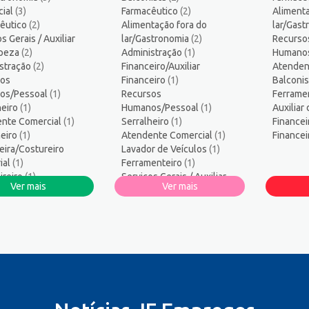
ogo/Professor
5
ial
(3)
Farmacêutico
(2)
Alimenta
ssor de Educação Infantil
1
êutico
(2)
Alimentação fora do
lar/Gas
amador
1
s Gerais / Auxiliar
lar/Gastronomia
(2)
Recurso
mpeza
logo
(2)
Administração
1
(1)
Humano
stração
(2)
Financeiro/Auxiliar
Atenden
sos Humanos/Pessoal
3
os
Financeiro
(1)
Balconi
ança do Trabalho
2
os/Pessoal
(1)
Recursos
Ferrame
ços Diversos
1
heiro
(1)
Humanos/Pessoal
(1)
Auxiliar
nte Comercial
te técnico de TI
(1)
Serralheiro
1
(1)
Financei
eiro
(1)
Atendente Comercial
(1)
Finance
co Informática
1
eira/Costureiro
Lavador de Veículos
(1)
ial
(1)
Ferramenteiro
(1)
ireiro
(1)
Serviços Gerais / Auxiliar
Ver mais
Ver mais
ro
(1)
de Limpeza
(1)
strativo/Serviços
Auxiliar de Operações
(1)
strativos
(1)
 de Automóveis
(1)
or de Veículos
(1)
ar de Produção
(1)
ar de Operações
(1)