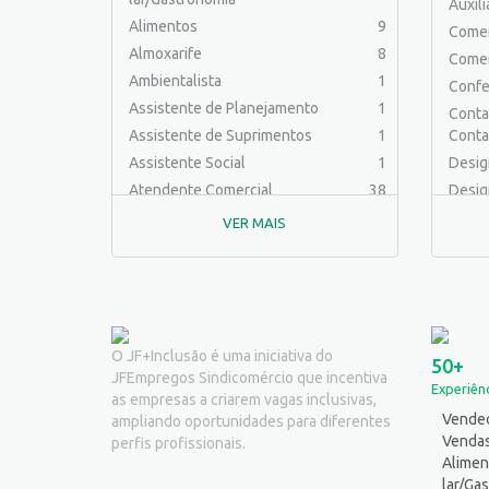
Auxil
Alimentos
9
Comer
Almoxarife
8
Comer
Ambientalista
1
Confe
Assistente de Planejamento
1
Contab
Assistente de Suprimentos
1
Conta
Assistente Social
1
Desig
Atendente Comercial
38
Desig
Auxiliar de Cozinha
7
Educa
VER MAIS
Auxiliar de Laboratório
2
Engen
Auxiliar de Manutenção Predial
2
Engenh
Auxiliar de Mecânica
1
Engen
Auxiliar de Operações
25
Engenh
Auxiliar de Produção
31
Engen
O JF+Inclusão é uma iniciativa do
50+
JFEmpregos Sindicomércio que incentiva
Auxiliar de Serviços
20
Ferra
Experiênc
as empresas a criarem vagas inclusivas,
Balconista
25
Logíst
Vended
ampliando oportunidades para diferentes
Barman
2
Mecân
Venda
perfis profissionais.
Cabeleireiro
1
Alimen
Outro
lar/Ga