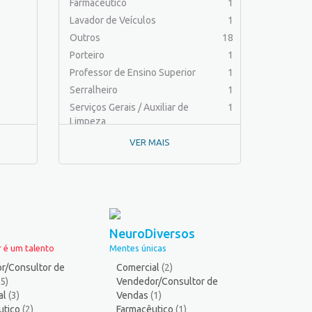
Farmacêutico
1
Lavador de Veículos
1
Outros
18
Porteiro
1
Professor de Ensino Superior
1
Serralheiro
1
Serviços Gerais / Auxiliar de
1
Limpeza
VER MAIS
NeuroDiversos
 é um talento
Mentes únicas
r/Consultor de
Comercial
(2)
(5)
Vendedor/Consultor de
al
(3)
Vendas
(1)
utico
(2)
Farmacêutico
(1)