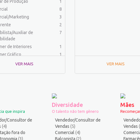
iar de Produção
1
cial
8
cial/Marketing
3
rente
2
ilista/Auxiliar de
7
bilidade
ner de Interiores
1
ner Gráfico
1
dor Físico
2
VER MAIS
VER MAIS
haria (Outras)
1
aria Civil
1
haria de Produção
2
aria Elétrica e Eletrônica
1
haria Mecânica
1
Diversidade
Mães
menteiro
1
ia que inspira
O talento não tem gênero
Recomeçar
ica
2
or/Consultor de
Vendedor/Consultor de
Vendedo
ico industrial
1
s
(4)
Vendas
(5)
Vendas
tação fora do
s
Comercial
11
(4)
Comerci
stronomia
(3)
Balconista
(2)
Farmacê