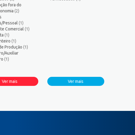
ção fora do
tronomia
(2)
s
s/Pessoal
(1)
te Comercial
(1)
sta
(1)
nteiro
(1)
 de Produção
(1)
ro/Auxiliar
iro
(1)
Ver mais
Ver mais