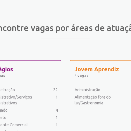
ncontre vagas por áreas de atuaç
ágios
Jovem Aprendiz
gas
4 vagas
istração
22
Administração
istrativo/Serviços
1
Alimentação fora do
istrativos
lar/Gastronomia
gado
4
teto
1
ente Comercial
1