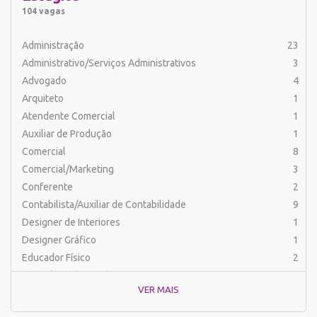
Auxiliar de Serviços
22
104 vagas
Balconista
32
Barman
2
Administração
23
Cabeleireiro
1
Administrativo/Serviços Administrativos
3
Caixa Bancário/Operador de Caixa
11
Advogado
4
Carpinteiro
1
Arquiteto
1
Carregador/Ajudante Carga e Descarga
7
Atendente Comercial
1
Comercial
62
Auxiliar de Produção
1
Comercial/Marketing
8
Comercial
8
Comprador
4
Comercial/Marketing
3
Conferente
1
Conferente
2
Contabilista/Auxiliar de Contabilidade
24
Contabilista/Auxiliar de Contabilidade
9
Controlador
1
Designer de Interiores
1
Costureira/Costureiro Industrial
14
Designer Gráfico
1
Cozinha/ Pizzaiolo
4
Educador Físico
2
Cozinheiro
10
Engenharia (Outras)
1
Cuidador de Crianças e Idosos
5
VER MAIS
Engenharia Civil
1
Desenvolvedor de Sistema
1
Engenharia de Produção
2