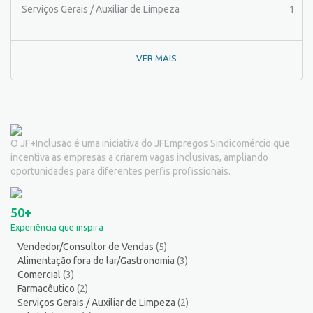
Passador de Roupa
3
Serviços Gerais / Auxiliar de Limpeza
1
Pedagogo/Professor
1
Pedreiro
2
VER MAIS
Peixeiro
2
Pintor de Automóveis
2
Pintor de equipamentos
1
Pintor de Obras/Pintor
2
Porteiro
6
O JF+Inclusão é uma iniciativa do JFEmpregos Sindicomércio que
Professor de Ensino Superior
1
incentiva as empresas a criarem vagas inclusivas, ampliando
Programador
1
oportunidades para diferentes perfis profissionais.
Promotor de Vendas
3
Psicólogo
3
50+
Recepcionista/Atendimento a cliente
12
Experiência que inspira
Recursos Humanos/Pessoal
13
Vendedor/Consultor de Vendas
(5)
Repositor de Mercadorias
9
Alimentação fora do lar/Gastronomia
(3)
Representante Comercial
1
Comercial
(3)
Salgadeiro
3
Farmacêutico
(2)
Serviços Gerais / Auxiliar de Limpeza
(2)
Segurança do Trabalho
1