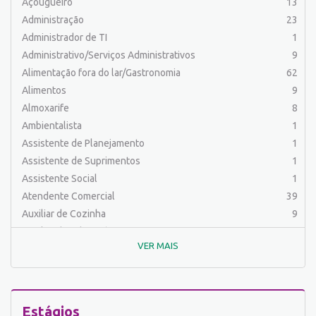
Açougueiro
13
Administração
23
Administrador de TI
1
Administrativo/Serviços Administrativos
9
Alimentação fora do lar/Gastronomia
62
Alimentos
9
Almoxarife
8
Ambientalista
1
Assistente de Planejamento
1
Assistente de Suprimentos
1
Assistente Social
1
Atendente Comercial
39
Auxiliar de Cozinha
9
Auxiliar de Laboratório
2
VER MAIS
Auxiliar de Manutenção Predial
2
Auxiliar de Mecânica
1
Auxiliar de Operações
25
Auxiliar de Produção
33
Estágios