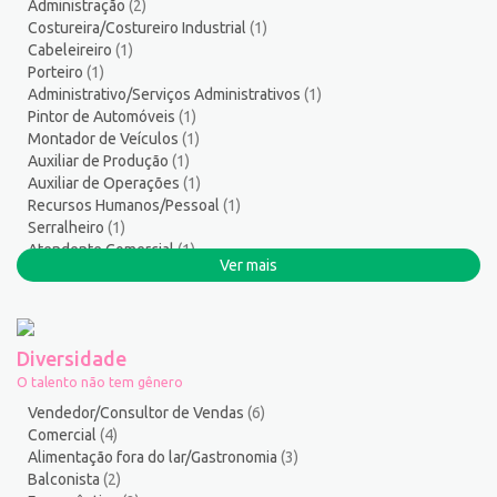
Administração
(2)
Serralheiro
8
Costureira/Costureiro Industrial
(1)
Servente
5
Cabeleireiro
(1)
Serviços Culturais
5
Porteiro
(1)
Administrativo/Serviços Administrativos
(1)
Serviços de Telecomunicação
11
Pintor de Automóveis
(1)
Serviços Diversos
8
Montador de Veículos
(1)
Serviços Gerais / Auxiliar de Limpeza
20
Auxiliar de Produção
(1)
Serviços Sociais
1
Auxiliar de Operações
(1)
Recursos Humanos/Pessoal
(1)
Serviços Técnicos
2
Serralheiro
(1)
Soldador
3
Atendente Comercial
(1)
Suporte técnico de TI
1
Ver mais
Cozinheiro
(1)
Suprimentos e Materiais
1
Técnico em Eletroeletrônica
1
Técnico em enfermagem
3
Diversidade
Técnico em Manutenção
14
O talento não tem gênero
Telefonista
1
Vendedor/Consultor de Vendas
(6)
Terapeuta
1
Comercial
(4)
Alimentação fora do lar/Gastronomia
(3)
Tintureiro
1
Balconista
(2)
Torneiro Mecânico/Fresador Mecânico
2