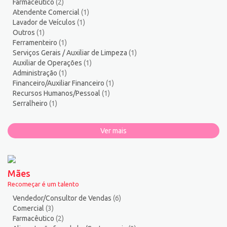
Farmacêutico
(2)
Vendedor/Consultor de Vendas
137
Atendente Comercial
(1)
Vigia
2
Lavador de Veículos
(1)
Outros
(1)
Zelador de Edifícios
2
Ferramenteiro
(1)
Serviços Gerais / Auxiliar de Limpeza
(1)
Auxiliar de Operações
(1)
Administração
(1)
Financeiro/Auxiliar Financeiro
(1)
Recursos Humanos/Pessoal
(1)
Serralheiro
(1)
Ver mais
Mães
Recomeçar é um talento
Vendedor/Consultor de Vendas
(6)
Comercial
(3)
Farmacêutico
(2)