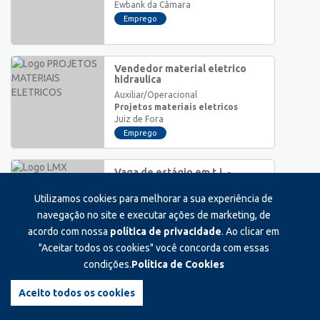
Ewbank da Câmara
Emprego
Vendedor material eletrico
hidraulica
Auxiliar/Operacional
Projetos materiais eletricos
Juiz de Fora
Emprego
Vaga de estágio em t.i. -
informatica
Utilizamos cookies para melhorar a sua experiência de
Estágio
Lmx
navegação no site e executar ações de marketing, de
Juiz de Fora
acordo com nossa
política de privacidade
. Ao clicar em
Estágio
"Aceitar todos os cookies" você concorda com essas
condições.
Política de Cookies
Estagiário(a) da central de
padaria
Aceito todos os cookies
Estágio
Grupo bahamas