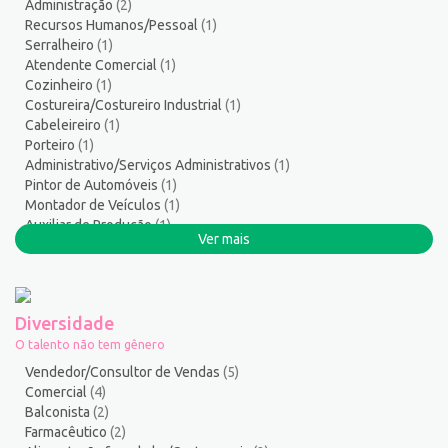
Administração
(2)
Serviços Gerais / Auxiliar de Limpeza
17
Recursos Humanos/Pessoal
(1)
Serviços Sociais
1
Serralheiro
(1)
Serviços Técnicos
1
Atendente Comercial
(1)
Cozinheiro
(1)
Soldador
1
Costureira/Costureiro Industrial
(1)
Suporte técnico de TI
1
Cabeleireiro
(1)
Suprimentos e Materiais
1
Porteiro
(1)
Técnico em Eletroeletrônica
1
Administrativo/Serviços Administrativos
(1)
Pintor de Automóveis
(1)
Técnico em enfermagem
3
Montador de Veículos
(1)
Técnico em Manutenção
12
Auxiliar de Produção
(1)
Telefonista
1
Ver mais
Auxiliar de Operações
(1)
Terapeuta
1
Tintureiro
1
Torneiro Mecânico/Fresador Mecânico
2
Diversidade
Vendedor/Consultor de Vendas
127
O talento não tem gênero
Vigia
2
Vendedor/Consultor de Vendas
(5)
Zelador de Edifícios
2
Comercial
(4)
Balconista
(2)
Farmacêutico
(2)