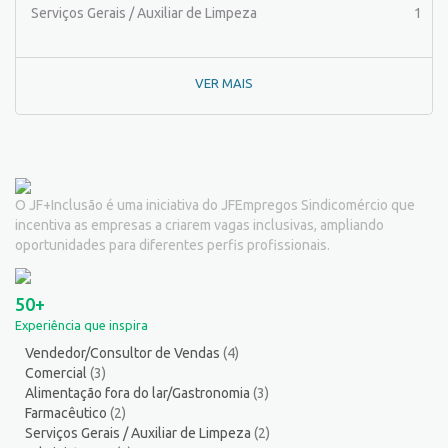
Pintor de Automóveis
2
Serviços Gerais / Auxiliar de Limpeza
1
Pintor de equipamentos
1
Pintor de Obras/Pintor
1
VER MAIS
Porteiro
6
Professor de Ensino Superior
1
Programador
1
Promotor de Vendas
3
Psicólogo
3
O JF+Inclusão é uma iniciativa do JFEmpregos Sindicomércio que
Recepcionista/Atendimento a cliente
12
incentiva as empresas a criarem vagas inclusivas, ampliando
Recursos Humanos/Pessoal
11
oportunidades para diferentes perfis profissionais.
Repositor de Mercadorias
9
Representante Comercial
1
50+
Salgadeiro
2
Experiência que inspira
Serralheiro
8
Vendedor/Consultor de Vendas
(4)
Servente
5
Comercial
(3)
Serviços Culturais
5
Alimentação fora do lar/Gastronomia
(3)
Serviços de Telecomunicação
5
Farmacêutico
(2)
Serviços Gerais / Auxiliar de Limpeza
(2)
Serviços Diversos
8