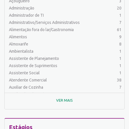
Açougueiro
3
Administração
20
Administrador de TI
1
Administrativo/Serviços Administrativos
7
Alimentação fora do lar/Gastronomia
61
Alimentos
9
Almoxarife
8
Ambientalista
1
Assistente de Planejamento
1
Assistente de Suprimentos
1
Assistente Social
1
Atendente Comercial
38
Auxiliar de Cozinha
7
Auxiliar de Laboratório
2
VER MAIS
Auxiliar de Manutenção Predial
2
Auxiliar de Mecânica
1
Auxiliar de Operações
25
Auxiliar de Produção
31
Estágios