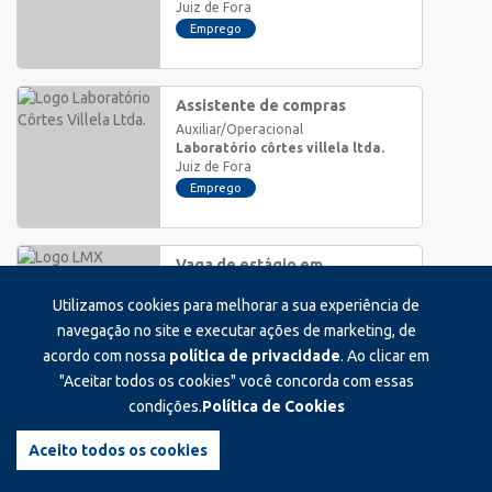
Juiz de Fora
Emprego
Assistente de compras
Auxiliar/Operacional
Laboratório côrtes villela ltda.
Juiz de Fora
Emprego
Vaga de estágio em
administração
Utilizamos cookies para melhorar a sua experiência de
Estágio
Lmx
navegação no site e executar ações de marketing, de
Juiz de Fora
acordo com nossa
política de privacidade
. Ao clicar em
Estágio
"Aceitar todos os cookies" você concorda com essas
condições.
Política de Cookies
Servente geral
Auxiliar/Operacional
Aceito todos os cookies
Paamreli
Ewbank da Câmara