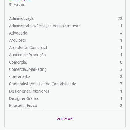
Auxiliar de Serviços
20
91 vagas
Balconista
25
Barman
2
Administração
22
Cabeleireiro
1
Administrativo/Serviços Administrativos
1
Caixa Bancário/Operador de Caixa
11
Advogado
4
Carpinteiro
1
Arquiteto
1
Carregador/Ajudante Carga e Descarga
7
Atendente Comercial
1
Comercial
47
Auxiliar de Produção
1
Comercial/Marketing
6
Comercial
8
Comprador
4
Comercial/Marketing
3
Contabilista/Auxiliar de Contabilidade
23
Conferente
2
Costureira/Costureiro Industrial
9
Contabilista/Auxiliar de Contabilidade
7
Cozinha/ Pizzaiolo
4
Designer de Interiores
1
Cozinheiro
10
Designer Gráfico
1
Cuidador de Crianças e Idosos
5
Educador Físico
2
Desenvolvedor de Sistema
1
Engenharia (Outras)
1
Designer Gráfico
1
VER MAIS
Engenharia Civil
1
Educador Físico
2
Engenharia de Produção
2