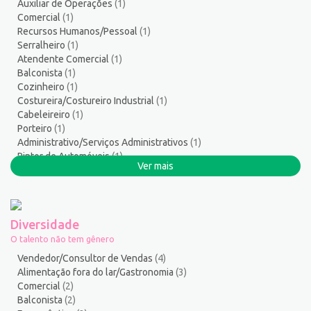
Auxiliar de Operações
(1)
Servente
5
Comercial
(1)
Serviços Culturais
5
Recursos Humanos/Pessoal
(1)
Serviços de Telecomunicação
11
Serralheiro
(1)
Atendente Comercial
(1)
Serviços Diversos
7
Balconista
(1)
Serviços Gerais / Auxiliar de Limpeza
20
Cozinheiro
(1)
Serviços Sociais
1
Costureira/Costureiro Industrial
(1)
Serviços Técnicos
2
Cabeleireiro
(1)
Porteiro
(1)
Soldador
3
Administrativo/Serviços Administrativos
(1)
Suporte técnico de TI
1
Pintor de Automóveis
(1)
Suprimentos e Materiais
1
Ver mais
Montador de Veículos
(1)
Técnico em Eletroeletrônica
1
Auxiliar de Produção
(1)
Técnico em enfermagem
3
Técnico em Manutenção
14
Diversidade
Telefonista
1
O talento não tem gênero
Terapeuta
1
Vendedor/Consultor de Vendas
(4)
Torneiro Mecânico/Fresador Mecânico
2
Alimentação fora do lar/Gastronomia
(3)
Comercial
(2)
Vendedor/Consultor de Vendas
132
Balconista
(2)
Vigia
2