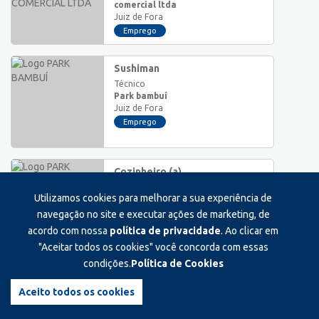
comercial ltda
Juiz de Fora
Emprego
Sushiman
Técnico
Park bambuí
Juiz de Fora
Emprego
Cozinheiro (a)
Técnico
Utilizamos cookies para melhorar a sua experiência de
Park bambuí
Juiz de Fora
navegação no site e executar ações de marketing, de
Emprego
acordo com nossa
política de privacidade
. Ao clicar em
"Aceitar todos os cookies" você concorda com essas
condições.
Política de Cookies
Assistente administrativo
Auxiliar/Operacional
Aceito todos os cookies
Casa da gráfica
Juiz de Fora