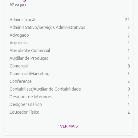
Balconista
32
97 vagas
Barman
2
Cabeleireiro
1
Administração
21
Caixa Bancário/Operador de Caixa
11
Administrativo/Serviços Administrativos
3
Carpinteiro
1
Advogado
3
Carregador/Ajudante Carga e Descarga
7
Arquiteto
1
Comercial
58
Atendente Comercial
1
Comercial/Marketing
8
Auxiliar de Produção
1
Comprador
4
Comercial
8
Conferente
1
Comercial/Marketing
3
Contabilista/Auxiliar de Contabilidade
23
Conferente
2
Controlador
1
Contabilista/Auxiliar de Contabilidade
9
Costureira/Costureiro Industrial
14
Designer de Interiores
1
Cozinha/ Pizzaiolo
4
Designer Gráfico
1
Cozinheiro
8
Educador Físico
2
Cuidador de Crianças e Idosos
5
Engenharia (Outras)
1
Desenvolvedor de Sistema
1
VER MAIS
Engenharia Civil
1
Designer Gráfico
1
Engenharia Elétrica e Eletrônica
1