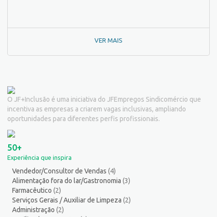
Pedagogo/Professor
1
Pedreiro
2
Peixeiro
2
VER MAIS
Pintor de Automóveis
2
Pintor de equipamentos
1
Pintor de Obras/Pintor
2
Porteiro
6
Professor de Ensino Superior
1
O JF+Inclusão é uma iniciativa do JFEmpregos Sindicomércio que
Programador
1
incentiva as empresas a criarem vagas inclusivas, ampliando
Promotor de Vendas
12
oportunidades para diferentes perfis profissionais.
Psicólogo
3
Recepcionista/Atendimento a cliente
12
50+
Recursos Humanos/Pessoal
13
Experiência que inspira
Repositor de Mercadorias
9
Vendedor/Consultor de Vendas
(4)
Representante Comercial
1
Alimentação fora do lar/Gastronomia
(3)
Salgadeiro
3
Farmacêutico
(2)
Segurança do Trabalho
1
Serviços Gerais / Auxiliar de Limpeza
(2)
Administração
(2)
Serralheiro
8