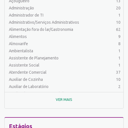
Açougueiro
13
Administração
20
Administrador de TI
1
Administrativo/Serviços Administrativos
10
Alimentação fora do lar/Gastronomia
62
Alimentos
9
Almoxarife
8
Ambientalista
1
Assistente de Planejamento
1
Assistente Social
1
Atendente Comercial
37
Auxiliar de Cozinha
10
Auxiliar de Laboratório
2
Auxiliar de Manutenção Predial
2
VER MAIS
Auxiliar de Mecânica
1
Auxiliar de Operações
25
Auxiliar de Produção
32
Auxiliar de Serviços
19
Estágios