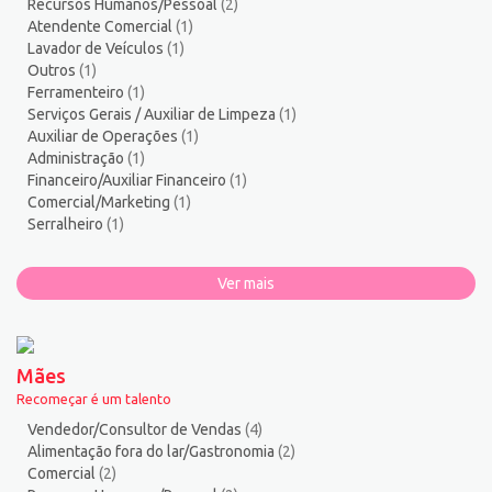
Recursos Humanos/Pessoal
(2)
Vendedor/Consultor de Vendas
121
Atendente Comercial
(1)
Vigia
2
Lavador de Veículos
(1)
Outros
(1)
Zelador de Edifícios
2
Ferramenteiro
(1)
Serviços Gerais / Auxiliar de Limpeza
(1)
Auxiliar de Operações
(1)
Administração
(1)
Financeiro/Auxiliar Financeiro
(1)
Comercial/Marketing
(1)
Serralheiro
(1)
Ver mais
Mães
Recomeçar é um talento
Vendedor/Consultor de Vendas
(4)
Alimentação fora do lar/Gastronomia
(2)
Comercial
(2)