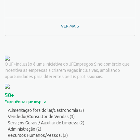
Padeiro
6
Passador de Roupa
3
Pedagogo/Professor
1
VER MAIS
Pedreiro
2
Peixeiro
2
Pintor de Automóveis
2
Pintor de equipamentos
1
Pintor de Obras/Pintor
2
O JF+Inclusão é uma iniciativa do JFEmpregos Sindicomércio que
Porteiro
6
incentiva as empresas a criarem vagas inclusivas, ampliando
Professor de Ensino Superior
1
oportunidades para diferentes perfis profissionais.
Programador
1
Promotor de Vendas
12
50+
Psicólogo
3
Experiência que inspira
Recepcionista/Atendimento a cliente
14
Alimentação fora do lar/Gastronomia
(3)
Recursos Humanos/Pessoal
13
Vendedor/Consultor de Vendas
(3)
Repositor de Mercadorias
9
Serviços Gerais / Auxiliar de Limpeza
(2)
Representante Comercial
1
Administração
(2)
Recursos Humanos/Pessoal
(2)
Salgadeiro
2