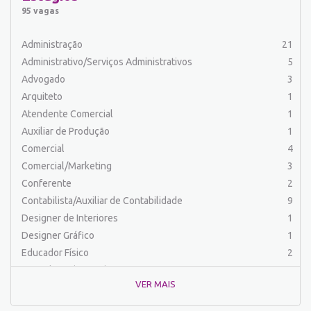
Auxiliar de Serviços
17
95 vagas
Balconista
34
Barman
2
Administração
21
Cabeleireiro
1
Administrativo/Serviços Administrativos
5
Caixa Bancário/Operador de Caixa
11
Advogado
3
Carpinteiro
1
Arquiteto
1
Carregador/Ajudante Carga e Descarga
7
Atendente Comercial
1
Chefe de Cozinha
2
Auxiliar de Produção
1
Comercial
58
Comercial
4
Comercial/Marketing
7
Comercial/Marketing
3
Comprador
4
Conferente
2
Conferente
1
Contabilista/Auxiliar de Contabilidade
9
Contabilista/Auxiliar de Contabilidade
21
Designer de Interiores
1
Controlador
2
Designer Gráfico
1
Costureira/Costureiro Industrial
17
Educador Físico
2
Cozinha/ Pizzaiolo
4
Engenharia (Outras)
1
Cozinheiro
7
VER MAIS
Engenharia Civil
1
Cuidador de Crianças e Idosos
5
Engenharia Elétrica e Eletrônica
1