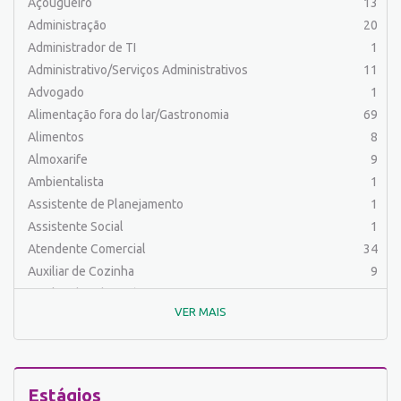
Açougueiro
13
Administração
20
Administrador de TI
1
Administrativo/Serviços Administrativos
11
Advogado
1
Alimentação fora do lar/Gastronomia
69
Alimentos
8
Almoxarife
9
Ambientalista
1
Assistente de Planejamento
1
Assistente Social
1
Atendente Comercial
34
Auxiliar de Cozinha
9
Auxiliar de Laboratório
2
VER MAIS
Auxiliar de Manutenção Predial
2
Auxiliar de Mecânica
1
Auxiliar de Operações
24
Auxiliar de Produção
80
Estágios