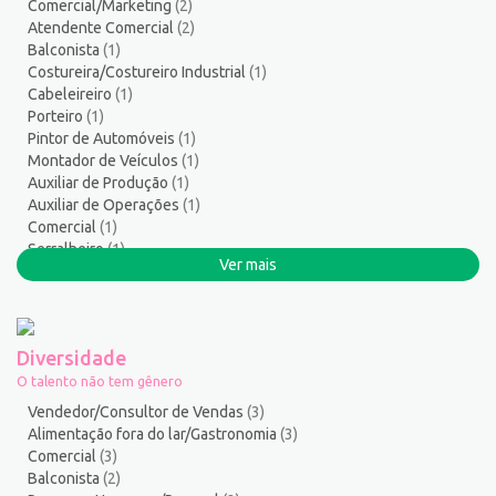
Comercial/Marketing
(2)
Segurança do Trabalho
2
Atendente Comercial
(2)
Serralheiro
8
Balconista
(1)
Servente
5
Costureira/Costureiro Industrial
(1)
Cabeleireiro
(1)
Serviços Culturais
5
Porteiro
(1)
Serviços de Telecomunicação
9
Pintor de Automóveis
(1)
Serviços Diversos
6
Montador de Veículos
(1)
Serviços Gerais / Auxiliar de Limpeza
19
Auxiliar de Produção
(1)
Auxiliar de Operações
(1)
Serviços Sociais
1
Comercial
(1)
Serviços Técnicos
2
Serralheiro
(1)
Soldador
3
Ver mais
Suporte técnico de TI
1
Suprimentos e Materiais
1
Técnico em Eletroeletrônica
1
Diversidade
Técnico em enfermagem
3
O talento não tem gênero
Técnico em Manutenção
9
Vendedor/Consultor de Vendas
(3)
Telefonista
1
Alimentação fora do lar/Gastronomia
(3)
Comercial
(3)
Terapeuta
1
Balconista
(2)
Torneiro Mecânico/Fresador Mecânico
3