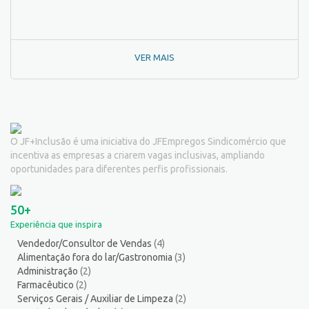
Pedagogo/Professor
1
Pedreiro
2
Peixeiro
2
VER MAIS
Pintor de Automóveis
2
Pintor de equipamentos
1
Pintor de Obras/Pintor
2
Porteiro
6
Professor de Ensino Superior
1
O JF+Inclusão é uma iniciativa do JFEmpregos Sindicomércio que
Programador
1
incentiva as empresas a criarem vagas inclusivas, ampliando
Promotor de Vendas
12
oportunidades para diferentes perfis profissionais.
Psicólogo
3
Recepcionista/Atendimento a cliente
12
50+
Recursos Humanos/Pessoal
13
Experiência que inspira
Repositor de Mercadorias
9
Vendedor/Consultor de Vendas
(4)
Representante Comercial
1
Alimentação fora do lar/Gastronomia
(3)
Salgadeiro
3
Administração
(2)
Segurança do Trabalho
1
Farmacêutico
(2)
Serviços Gerais / Auxiliar de Limpeza
(2)
Serralheiro
8