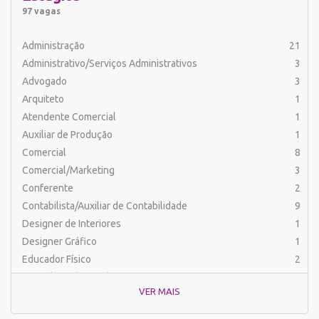
Balconista
32
97 vagas
Barman
2
Cabeleireiro
1
Administração
21
Caixa Bancário/Operador de Caixa
11
Administrativo/Serviços Administrativos
3
Carpinteiro
1
Advogado
3
Carregador/Ajudante Carga e Descarga
7
Arquiteto
1
Comercial
58
Atendente Comercial
1
Comercial/Marketing
8
Auxiliar de Produção
1
Comprador
4
Comercial
8
Conferente
1
Comercial/Marketing
3
Contabilista/Auxiliar de Contabilidade
23
Conferente
2
Controlador
1
Contabilista/Auxiliar de Contabilidade
9
Costureira/Costureiro Industrial
14
Designer de Interiores
1
Cozinha/ Pizzaiolo
4
Designer Gráfico
1
Cozinheiro
8
Educador Físico
2
Cuidador de Crianças e Idosos
5
Engenharia (Outras)
1
Desenvolvedor de Sistema
1
VER MAIS
Engenharia Civil
1
Designer Gráfico
1
Engenharia Elétrica e Eletrônica
1