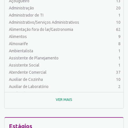
Açougueiro
13
Administração
20
Administrador de TI
1
Administrativo/Serviços Administrativos
10
Alimentação fora do lar/Gastronomia
62
Alimentos
9
Almoxarife
8
Ambientalista
1
Assistente de Planejamento
1
Assistente Social
1
Atendente Comercial
37
Auxiliar de Cozinha
10
Auxiliar de Laboratório
2
Auxiliar de Manutenção Predial
2
VER MAIS
Auxiliar de Mecânica
1
Auxiliar de Operações
25
Auxiliar de Produção
32
Auxiliar de Serviços
19
Estágios