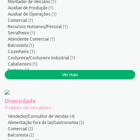
Montador de Veículos
(1)
Servente
5
Auxiliar de Produção
(1)
Serviços Culturais
5
Auxiliar de Operações
(1)
Serviços de Telecomunicação
11
Comercial
(1)
Recursos Humanos/Pessoal
(1)
Serviços Diversos
7
Serralheiro
(1)
Serviços Gerais / Auxiliar de Limpeza
20
Atendente Comercial
(1)
Serviços Sociais
1
Balconista
(1)
Serviços Técnicos
2
Cozinheiro
(1)
Costureira/Costureiro Industrial
(1)
Soldador
3
Cabeleireiro
(1)
Suporte técnico de TI
1
Porteiro
(1)
Suprimentos e Materiais
1
Ver mais
Administrativo/Serviços Administrativos
(1)
Técnico em Eletroeletrônica
1
Pintor de Automóveis
(1)
Técnico em enfermagem
3
Técnico em Manutenção
14
Diversidade
Telefonista
1
O talento não tem gênero
Terapeuta
1
Vendedor/Consultor de Vendas
(4)
Torneiro Mecânico/Fresador Mecânico
2
Alimentação fora do lar/Gastronomia
(3)
Comercial
(2)
Vendedor/Consultor de Vendas
132
Balconista
(2)
Vigia
2