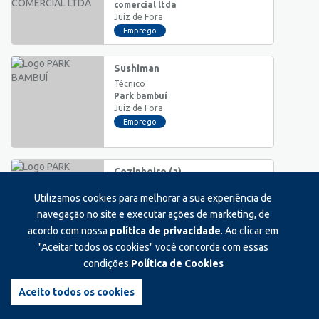
comercial ltda
Juiz de Fora
Emprego
Sushiman
Técnico
Park bambuí
Juiz de Fora
Emprego
Cozinheiro (a)
Técnico
Utilizamos cookies para melhorar a sua experiência de
Park bambuí
Juiz de Fora
navegação no site e executar ações de marketing, de
Emprego
acordo com nossa
política de privacidade
. Ao clicar em
"Aceitar todos os cookies" você concorda com essas
condições.
Política de Cookies
Assistente administrativo
Auxiliar/Operacional
Aceito todos os cookies
Casa da gráfica
Juiz de Fora