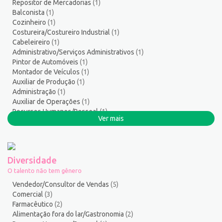
Repositor de Mercadorias
(1)
Serviços de Telecomunicação
8
Balconista
(1)
Serviços Diversos
9
Cozinheiro
(1)
Serviços Gerais / Auxiliar de Limpeza
19
Costureira/Costureiro Industrial
(1)
Cabeleireiro
(1)
Serviços Técnicos
2
Administrativo/Serviços Administrativos
(1)
Soldador
1
Pintor de Automóveis
(1)
Suporte técnico de TI
2
Montador de Veículos
(1)
Suprimentos e Materiais
1
Auxiliar de Produção
(1)
Administração
(1)
Técnico em Eletroeletrônica
1
Auxiliar de Operações
(1)
Técnico em enfermagem
1
Recursos Humanos/Pessoal
(1)
Técnico em Manutenção
11
Ver mais
Serralheiro
(1)
Técnico em Meio Ambiente
2
Atendente Comercial
(1)
Telefonista
1
Tintureiro
1
Diversidade
Torneiro Mecânico/Fresador Mecânico
2
O talento não tem gênero
Vendedor/Consultor de Vendas
136
Vendedor/Consultor de Vendas
(5)
Vigia
2
Comercial
(3)
Farmacêutico
(2)
Zelador de Edifícios
2
Alimentação fora do lar/Gastronomia
(2)