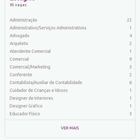
Auxiliar de Operações
24
95 vagas
Auxiliar de Produção
36
Auxiliar de Serviços
24
Administração
22
Balconista
23
Administrativo/Serviços Administrativos
1
Barman
2
Advogado
4
Cabeleireiro
1
Arquiteto
2
Caixa Bancário/Operador de Caixa
11
Atendente Comercial
1
Carregador/Ajudante Carga e Descarga
7
Comercial
9
Comercial
44
Comercial/Marketing
3
Comercial/Marketing
8
Conferente
2
Comprador
4
Contabilista/Auxiliar de Contabilidade
6
Confeiteiro
1
Cuidador de Crianças e Idosos
1
Contabilista/Auxiliar de Contabilidade
23
Designer de Interiores
1
Costureira/Costureiro Industrial
15
Designer Gráfico
1
Cozinha/ Pizzaiolo
4
Educador Físico
3
Cozinheiro
11
Engenharia (Outras)
1
Cuidador de Crianças e Idosos
5
VER MAIS
Engenharia Civil
1
Desenvolvedor de Sistema
1
Engenharia de Produção
2