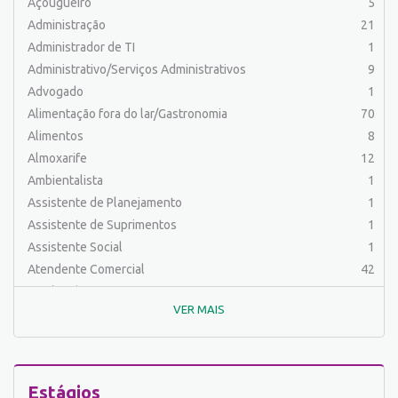
Açougueiro
5
Administração
21
Administrador de TI
1
Administrativo/Serviços Administrativos
9
Advogado
1
Alimentação fora do lar/Gastronomia
70
Alimentos
8
Almoxarife
12
Ambientalista
1
Assistente de Planejamento
1
Assistente de Suprimentos
1
Assistente Social
1
Atendente Comercial
42
Auxiliar de Confecção
3
VER MAIS
Auxiliar de Cozinha
8
Auxiliar de Laboratório
2
Auxiliar de Manutenção Predial
3
Auxiliar de Mecânica
1
Estágios