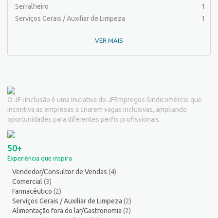
Peixeiro
2
Serralheiro
1
Pintor de Automóveis
2
Serviços Gerais / Auxiliar de Limpeza
1
Pintor de equipamentos
1
VER MAIS
Pintor de Obras/Pintor
1
Porteiro
6
Professor de Ensino Superior
1
Programador
1
Promotor de Vendas
4
O JF+Inclusão é uma iniciativa do JFEmpregos Sindicomércio que
Psicólogo
3
incentiva as empresas a criarem vagas inclusivas, ampliando
Recepcionista/Atendimento a cliente
14
oportunidades para diferentes perfis profissionais.
Recursos Humanos/Pessoal
11
Repositor de Mercadorias
16
50+
Representante Comercial
2
Experiência que inspira
Salgadeiro
2
Vendedor/Consultor de Vendas
(4)
Segurança do Trabalho
1
Comercial
(3)
Serralheiro
8
Farmacêutico
(2)
Servente
8
Serviços Gerais / Auxiliar de Limpeza
(2)
Alimentação fora do lar/Gastronomia
(2)
Serviços Culturais
5