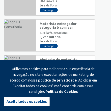
Ubá móveis
Juiz de Fora
Emprego
Motorista entregador
categoria b com ear
Auxiliar/Operacional
Lj consultoria
Juiz de Fora
Emprego
Ajudante de motorista
Auxiliar/Operacional
Utilizamos cookies para melhorar a sua experiência de
Lj consultoria
Juiz de Fora
navegação no site e executar ações de marketing, de
Emprego
acordo com nossa
política de privacidade
. Ao clicar em
"Aceitar todos os cookies" você concorda com essas
condições.
Política de Cookies
Estágio fiscal(contábil)
Estágio
Aceito todos os cookies
Lj consultoria
Juiz de Fora